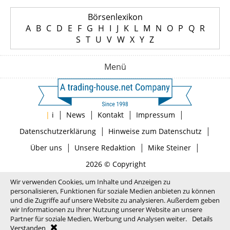
Börsenlexikon
A
B
C
D
E
F
G
H
I
J
K
L
M
N
O
P
Q
R
S
T
U
V
W
X
Y
Z
Menü
|
|
|
|
|
i
News
Kontakt
Impressum
|
|
Datenschutzerklärung
Hinweise zum Datenschutz
|
|
|
Über uns
Unsere Redaktion
Mike Steiner
2026 © Copyright
Wir verwenden Cookies, um Inhalte und Anzeigen zu
personalisieren, Funktionen für soziale Medien anbieten zu können
und die Zugriffe auf unsere Website zu analysieren. Außerdem geben
wir Informationen zu Ihrer Nutzung unserer Website an unsere
Partner für soziale Medien, Werbung und Analysen weiter.
Details
Verstanden