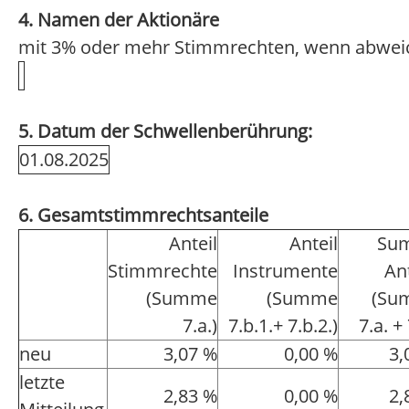
4. Namen der Aktionäre
mit 3% oder mehr Stimmrechten, wenn abwei
5. Datum der Schwellenberührung:
01.08.2025
6. Gesamtstimmrechtsanteile
Anteil
Anteil
Su
Stimmrechte
Instrumente
An
(Summe
(Summe
(Su
7.a.)
7.b.1.+ 7.b.2.)
7.a. + 
neu
3,07 %
0,00 %
3,
letzte
2,83 %
0,00 %
2,