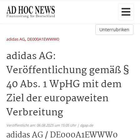
Unterrubriken
,
adidas AG
DE000A1EWWW0
adidas AG:
Veröffentlichung gemäß §
40 Abs. 1 WpHG mit dem
Ziel der europaweiten
Verbreitung
Veröffentlicht am: 06.08.2025 um 15:05 Uhr | dgap.de
adidas AG / DE000A1EWWW0