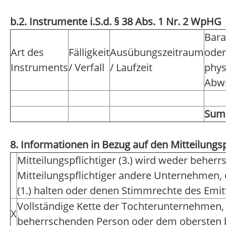
b.2. Instrumente i.S.d. § 38 Abs. 1 Nr. 2 WpHG
Bara
Art des
Fälligkeit
Ausübungszeitraum
oder
Instruments
/ Verfall
/ Laufzeit
phys
Abwi
Su
8. Informationen in Bezug auf den Mitteilungsp
Mitteilungspflichtiger (3.) wird weder beher
Mitteilungspflichtiger andere Unternehmen,
(1.) halten oder denen Stimmrechte des Emi
Vollständige Kette der Tochterunternehmen,
X
beherrschenden Person oder dem obersten