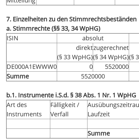
Mitteilung
7. Einzelheiten zu den Stimmrechtsbeständen
a. Stimmrechte (§§ 33, 34 WpHG)
ISIN
absolut
direkt
zugerechnet
(§ 33 WpHG)
(§ 34 WpHG)
(§ 
DE000A1EWWW0
0
5520000
Summe
5520000
b.1. Instrumente i.S.d. § 38 Abs. 1 Nr. 1 WpHG
Art des
Fälligkeit /
Ausübungszeitra
Instruments
Verfall
Laufzeit
Summe