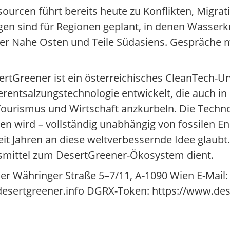
rcen führt bereits heute zu Konflikten, Migrat
gen sind für Regionen geplant, in denen Wasserk
 der Nahe Osten und Teile Südasiens. Gespräche
ertGreener ist ein österreichisches CleanTech-
entsalzungstechnologie entwickelt, die auch i
urismus und Wirtschaft anzkurbeln. Die Technol
 wird – vollständig unabhängig von fossilen En
eit Jahren an diese weltverbessernde Idee glaubt
angsmittel zum DesertGreener-Ökosystem dient.
er Währinger Straße 5–7/11, A-1090 Wien E-Mail:
esertgreener.info DGRX-Token: https://www.des