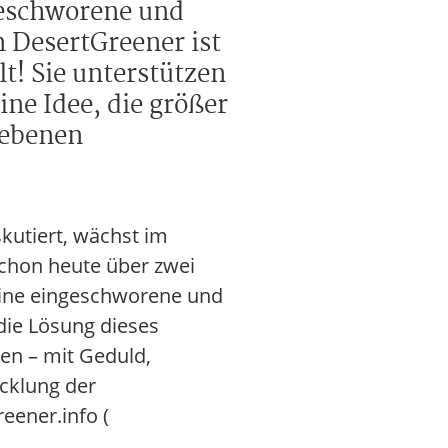
geschworene und
 DesertGreener ist
t! Sie unterstützen
ne Idee, die größer
riebenen
skutiert, wächst im
schon heute über zwei
eine eingeschworene und
die Lösung dieses
ren – mit Geduld,
icklung der
eener.info (