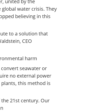
, united by the
 global water crisis. They
pped believing in this
ute to a solution that
 Waldstein, CEO
nvironmental harm
o convert seawater or
quire no external power
 plants, this method is
f the 21st century. Our
in