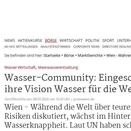
NEWS
AKTIENKURSE
BÖRSE
WIRTSCHAFT
POLITIK
SPORT
UNTER
AD HOC MITTEILUNGEN
ANALYSTENSTIMMEN
CORPORATE NEWS
DIRECTORS' DEALIN
Sie befinden sind hier:
Startseite
>
Börse
>
Marktberichte
>
Wien - Während
,
Wasser Wirtschaft
Meerwasserentsalzung
Wasser-Community: Eingesc
ihre Vision Wasser für die We
Veröffentlicht am: 08.07.2026 um 10:25 Uhr | pressetext.de
Wien - Während die Welt über teures
Risiken diskutiert, wächst im Hinter
Wasserknappheit. Laut UN haben sc