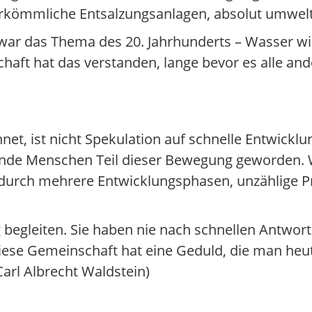
herkömmliche Entsalzungsanlagen, absolut umwe
war das Thema des 20. Jahrhunderts – Wasser w
aft hat das verstanden, lange bevor es alle an
t, ist nicht Spekulation auf schnelle Entwicklu
ende Menschen Teil dieser Bewegung geworden. W
 – durch mehrere Entwicklungsphasen, unzählige P
 begleiten. Sie haben nie nach schnellen Antwor
ese Gemeinschaft hat eine Geduld, die man heute
Carl Albrecht Waldstein)