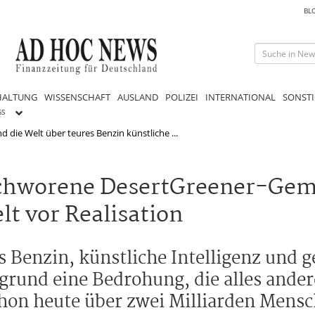
BL
HALTUNG
WISSENSCHAFT
AUSLAND
POLIZEI
INTERNATIONAL
SONSTI
GS
 die Welt über teures Benzin künstliche ...
hworene DesertGreener-Geme
lt vor Realisation
 Benzin, künstliche Intelligenz und g
grund eine Bedrohung, die alles ander
hon heute über zwei Milliarden Mens