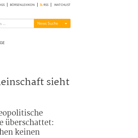
OGS
BÖRSENLEXIKON
RSS
WATCHLIST
Menü ein-/ausblenden
News Suche
GE
inschaft sieht
eopolitische
e überschattet:
chen keinen