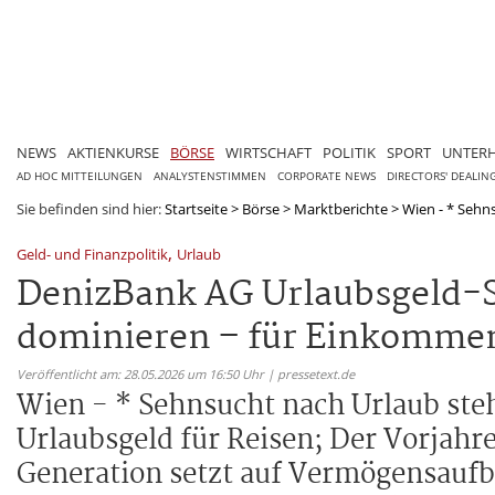
NEWS
AKTIENKURSE
BÖRSE
WIRTSCHAFT
POLITIK
SPORT
UNTER
AD HOC MITTEILUNGEN
ANALYSTENSTIMMEN
CORPORATE NEWS
DIRECTORS' DEALIN
Sie befinden sind hier:
Startseite
>
Börse
>
Marktberichte
>
Wien - * Sehns
,
Geld- und Finanzpolitik
Urlaub
DenizBank AG Urlaubsgeld-S
dominieren – für Einkommen
Veröffentlicht am: 28.05.2026 um 16:50 Uhr | pressetext.de
Wien - * Sehnsucht nach Urlaub steht
Urlaubsgeld für Reisen; Der Vorjahre
Generation setzt auf Vermögensaufbau