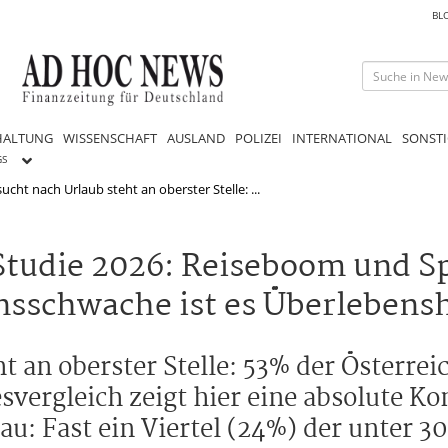
BL
HALTUNG
WISSENSCHAFT
AUSLAND
POLIZEI
INTERNATIONAL
SONSTI
GS
ucht nach Urlaub steht an oberster Stelle: ...
tudie 2026: Reiseboom und S
sschwache ist es Überlebensh
 an oberster Stelle: 53% der Österrei
svergleich zeigt hier eine absolute Ko
: Fast ein Viertel (24%) der unter 30