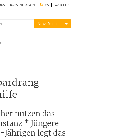
OGS
BÖRSENLEXIKON
RSS
WATCHLIST
Menü ein-/ausblenden
News Suche
GE
pardrang
ilfe
cher nutzen das
nstanz * Jüngere
-Jährigen legt das