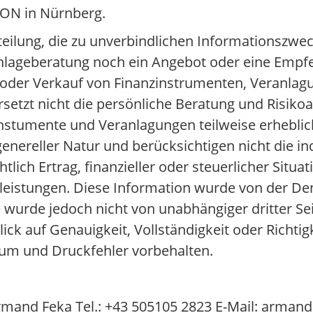
ION in Nürnberg.
teilung, die zu unverbindlichen Informationszwec
e Anlageberatung noch ein Angebot oder eine Emp
 oder Verkauf von Finanzinstrumenten, Veranlag
setzt nicht die persönliche Beratung und Risikoa
nstumente und Veranlagungen teilweise erheblich
nereller Natur und berücksichtigen nicht die in
ich Ertrag, finanzieller oder steuerlicher Situat
tleistungen. Diese Information wurde von der De
 wurde jedoch nicht von unabhängiger dritter Se
blick auf Genauigkeit, Vollständigkeit oder Richti
um und Druckfehler vorbehalten.
mand Feka Tel.: +43 505105 2823 E-Mail: arman