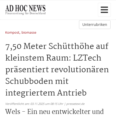
Unterrubriken
,
Kompost
biomasse
7,50 Meter Schütthöhe auf
kleinstem Raum: LZTech
präsentiert revolutionären
Schubboden mit
integriertem Antrieb
Veröffentlicht am: 03.11.2025 um 08:15 Uhr | pressetext.de
Wels - Ein neu entwickelter und