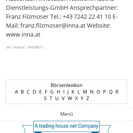
Dienstleistungs-GmbH Ansprechpartner:
Franz Filzmoser Tel.: +43 7242 22 41 10 E-
Mail: franz.filzmoser@inna.at Website:
www.inna.at
de | boerse | 68318837 |
Börsenlexikon
A
B
C
D
E
F
G
H
I
J
K
L
M
N
O
P
Q
R
S
T
U
V
W
X
Y
Z
Menü