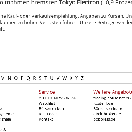
innmitnahmen bremsten
Tokyo Electron
(- 0,9 Proze
 keine Kauf- oder Verkaufsempfehlung. Angaben zu Kursen,
können zu hohen Verlusten führen. Unsere Beiträge werden
ft.
M
N
O
P
Q
R
S
T
U
V
W
X
Y
Z
Service
Weitere Angebot
AD HOC NEWSBREAK
trading-house.net AG
Watchlist
Kostenlose
e
Börsenlexikon
Börsenseminare
systeme
RSS_Feeds
direktbroker.de
ignale
Kontakt
poppress.de
te &