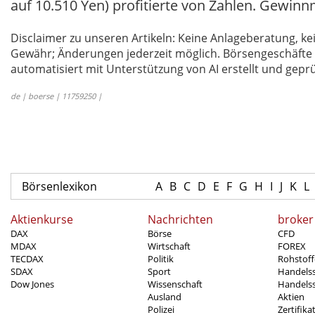
auf 10.510 Yen) profitierte von Zahlen. Gew
Disclaimer zu unseren Artikeln: Keine Anlageberatung,
Gewähr; Änderungen jederzeit möglich. Börsengeschäfte 
automatisiert mit Unterstützung von AI erstellt und geprü
de | boerse | 11759250 |
Börsenlexikon
A
B
C
D
E
F
G
H
I
J
K
L
Aktienkurse
Nachrichten
broker
DAX
Börse
CFD
MDAX
Wirtschaft
FOREX
TECDAX
Politik
Rohstoff
SDAX
Sport
Handels
Dow Jones
Wissenschaft
Handelss
Ausland
Aktien
Polizei
Zertifika