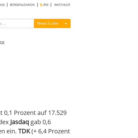
OGS
BÖRSENLEXIKON
RSS
WATCHLIST
Menü ein-/ausblenden
News Suche
GE
t 0,1 Prozent auf 17.529
ndex
Jasdaq
gab 0,6
n ein.
TDK
(+ 6,4 Prozent