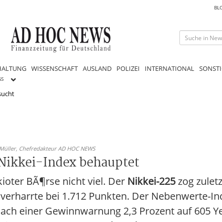
BL
HALTUNG
WISSENSCHAFT
AUSLAND
POLIZEI
INTERNATIONAL
SONSTI
GS
sucht
 Müller,
Chefredakteur AD HOC NEWS
Nikkei-Index behauptet
ioter BÃ¶rse nicht viel. Der
Nikkei-225
zog zuletz
 verharrte bei 1.712 Punkten. Der Nebenwerte-I
ch einer Gewinnwarnung 2,3 Prozent auf 605 Ye