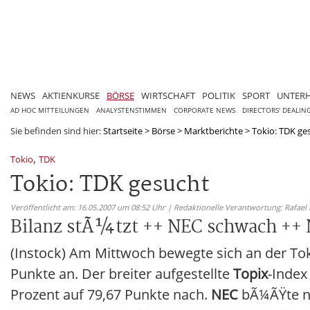
NEWS
AKTIENKURSE
BÖRSE
WIRTSCHAFT
POLITIK
SPORT
UNTER
AD HOC MITTEILUNGEN
ANALYSTENSTIMMEN
CORPORATE NEWS
DIRECTORS' DEALIN
Sie befinden sind hier:
Startseite
>
Börse
>
Marktberichte
>
Tokio: TDK ge
,
Tokio
TDK
Tokio: TDK gesucht
Veröffentlicht am: 16.05.2007 um 08:52 Uhr | Redaktionelle Verantwortung: Rafael
Bilanz stÃ¼tzt ++ NEC schwach ++ 
(Instock) Am Mittwoch bewegte sich an der Tok
Punkte an. Der breiter aufgestellte
Topix
-Index
Prozent auf 79,67 Punkte nach.
NEC
bÃ¼ÃŸte na