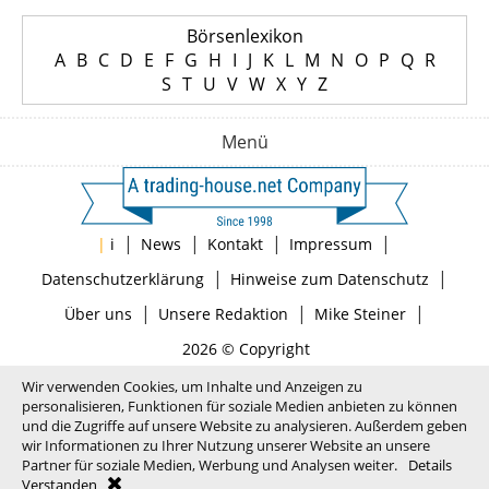
Börsenlexikon
A
B
C
D
E
F
G
H
I
J
K
L
M
N
O
P
Q
R
S
T
U
V
W
X
Y
Z
Menü
|
|
|
|
|
i
News
Kontakt
Impressum
|
|
Datenschutzerklärung
Hinweise zum Datenschutz
|
|
|
Über uns
Unsere Redaktion
Mike Steiner
2026 © Copyright
Wir verwenden Cookies, um Inhalte und Anzeigen zu
personalisieren, Funktionen für soziale Medien anbieten zu können
und die Zugriffe auf unsere Website zu analysieren. Außerdem geben
wir Informationen zu Ihrer Nutzung unserer Website an unsere
Partner für soziale Medien, Werbung und Analysen weiter.
Details
Verstanden