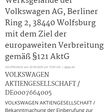
Werksgelände der
Volkswagen AG, Berliner
Ring 2, 38440 Wolfsburg
mit dem Ziel der
europaweiten Verbreitung
gemäß §121 AktG
Veröffentlicht am: 02.04.2025 um 15:05 Uhr | dgap.de
VOLKSWAGEN
AKTIENGESELLSCHAFT /
DE0007664005
VOLKSWAGEN AKTIENGESELLSCHAFT /
Bekanntmachung der Einberufung zur