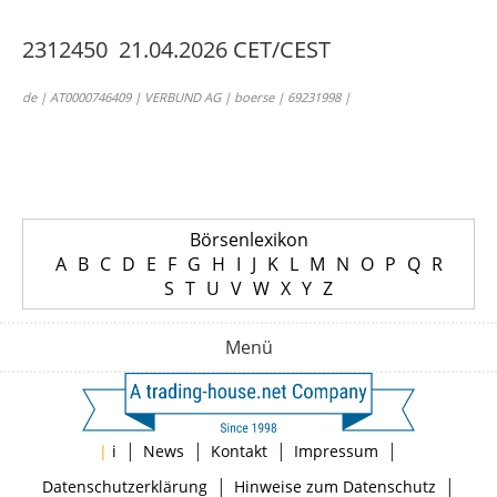
2312450 21.04.2026 CET/CEST
de | AT0000746409 | VERBUND AG | boerse | 69231998 |
Börsenlexikon
A
B
C
D
E
F
G
H
I
J
K
L
M
N
O
P
Q
R
S
T
U
V
W
X
Y
Z
Menü
|
|
|
|
|
i
News
Kontakt
Impressum
|
|
Datenschutzerklärung
Hinweise zum Datenschutz