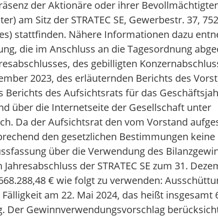
äsenz der Aktionäre oder ihrer Bevollmächtigt
er) am Sitz der STRATEC SE, Gewerbestr. 37, 752
) stattfinden. Nähere Informationen dazu entn
ng, die im Anschluss an die Tagesordnung abged
resabschlusses, des gebilligten Konzernabschlus
ember 2023, des erläuternden Berichts des Vors
s Berichts des Aufsichtsrats für das Geschäftsja
 über die Internetseite der Gesellschaft unter
. Da der Aufsichtsrat den vom Vorstand aufgest
ntsprechend den gesetzlichen Bestimmungen kein
ssfassung über die Verwendung des Bilanzgewi
ten Jahresabschluss der STRATEC SE zum 31. Dez
68.288,48 € wie folgt zu verwenden: Ausschüttu
 Fälligkeit am 22. Mai 2024, das heißt insgesamt
g. Der Gewinnverwendungsvorschlag berücksichti