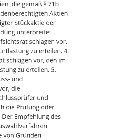
ien, die gemäß § 71b
ndenberechtigten Aktien
gter Stückaktie der
dung unterbreitet
sichtsrat schlagen vor,
tlastung zu erteilen. 4.
at schlagen vor, den im
tung zu erteilen. 5.
uss- und
or, die
chlussprüfer und
h die Prüfung oder
t. Der Empfehlung des
Auswahlverfahren
be von Gründen