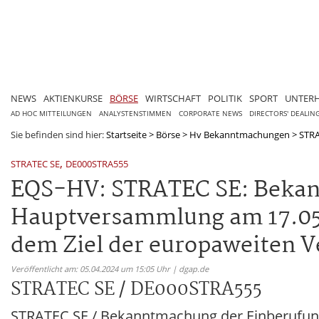
NEWS
AKTIENKURSE
BÖRSE
WIRTSCHAFT
POLITIK
SPORT
UNTER
AD HOC MITTEILUNGEN
ANALYSTENSTIMMEN
CORPORATE NEWS
DIRECTORS' DEALIN
Sie befinden sind hier:
Startseite
>
Börse
>
Hv Bekanntmachungen
>
STRA
,
STRATEC SE
DE000STRA555
EQS-HV: STRATEC SE: Bekan
Hauptversammlung am 17.05.
dem Ziel der europaweiten 
Veröffentlicht am: 05.04.2024 um 15:05 Uhr | dgap.de
STRATEC SE / DE000STRA555
STRATEC SE / Bekanntmachung der Einberufu