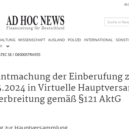
BL
HALTUNG
WISSENSCHAFT
AUSLAND
POLIZEI
INTERNATIONAL
SONSTI
GS
TEC SE / DE000STRA555
ntmachung der Einberufung 
2024 in Virtuelle Hauptvers
Verbreitung gemäß §121 AktG
ng zur Hauptversammlung