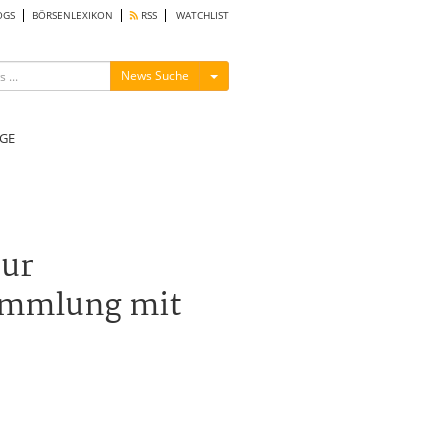
OGS
BÖRSENLEXIKON
RSS
WATCHLIST
Menü ein-/ausblenden
News Suche
GE
zur
ammlung mit