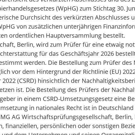
pierhandelsgesetzes (WpHG) zum Stichtag 30. Jun
erische Durchsicht des verkürzten Abschlusses 
WpHG von zusätzlichen unterjährigen Finanzinfo
ten ordentlichen Hauptversammlung bestellt.
haft, Berlin, wird zum Prüfer für eine etwaig n
ichterstattung für das Geschäftsjahr 2026 bestel
gestimmt werden. Die Bestellung zum Prüfer des 
ich vor dem Hintergrund der Richtlinie (EU) 20
022 (CSRD) hinsichtlich der Nachhaltigkeitsber
zen ist. Die Bestellung des Prüfers der Nachhal
etzgeber in einem CSRD-Umsetzungsgesetz eine Bes
msetzung in nationales Recht ist in Deutschlan
 KPMG AG Wirtschaftsprüfungsgesellschaft, Berlin
en, finanziellen, persönlichen oder sonstigen Bez
ts und dem Unternehmen und seinen Organmitgli