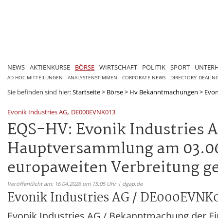
NEWS
AKTIENKURSE
BÖRSE
WIRTSCHAFT
POLITIK
SPORT
UNTER
AD HOC MITTEILUNGEN
ANALYSTENSTIMMEN
CORPORATE NEWS
DIRECTORS' DEALIN
Sie befinden sind hier:
Startseite
>
Börse
>
Hv Bekanntmachungen
>
Evon
,
Evonik Industries AG
DE000EVNK013
EQS-HV: Evonik Industries 
Hauptversammlung am 03.06.
europaweiten Verbreitung g
Veröffentlicht am: 16.04.2026 um 15:05 Uhr | dgap.de
Evonik Industries AG / DE000EVNK
Evonik Industries AG / Bekanntmachung der 