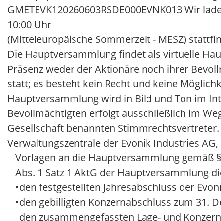
GMETEVK120260603RSDE000EVNK013 Wir laden hi
10:00 Uhr
(Mitteleuropäische Sommerzeit - MESZ) statt
Die Hauptversammlung findet als virtuelle H
Präsenz weder der Aktionäre noch ihrer Bevol
statt; es besteht kein Recht und keine Möglic
Hauptversammlung wird in Bild und Ton im Int
Bevollmächtigten erfolgt ausschließlich im We
Gesellschaft benannten Stimmrechtsvertreter.
Verwaltungszentrale der Evonik Industries AG, 
Vorlagen an die Hauptversammlung gemäß § 1
Abs. 1 Satz 1 AktG der Hauptversammlung di
•
den festgestellten Jahresabschluss der Evo
•
den gebilligten Konzernabschluss zum 31. 
den zusammengefassten Lage- und Konzernla