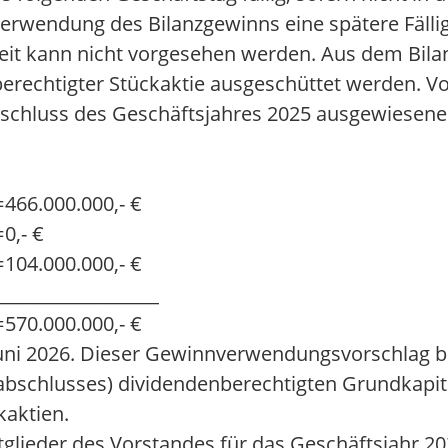
wendung des Bilanzgewinns eine spätere Fälligke
igkeit kann nicht vorgesehen werden. Aus dem Bil
nberechtigter Stückaktie ausgeschüttet werden. V
abschluss des Geschäftsjahres 2025 ausgewiesene
=
466.000.000,- €
=
0,- €
=
104.000.000,- €
__________________
=
570.000.000,- €
Juni 2026. Dieser Gewinnverwendungsvorschlag b
sabschlusses) dividendenberechtigten Grundkapit
kaktien.
tglieder des Vorstandes für das Geschäftsjahr 2