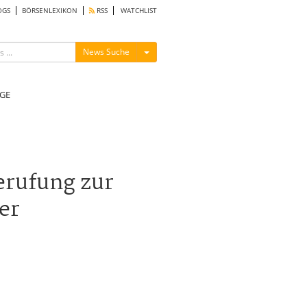
OGS
BÖRSENLEXIKON
RSS
WATCHLIST
Menü ein-/ausblenden
News Suche
GE
erufung zur
er