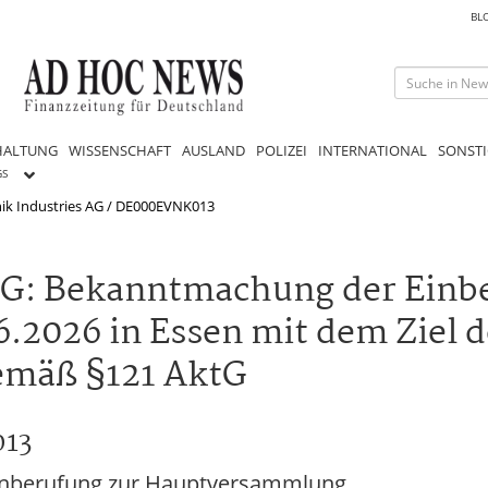
BL
HALTUNG
WISSENSCHAFT
AUSLAND
POLIZEI
INTERNATIONAL
SONSTI
GS
ik Industries AG / DE000EVNK013
AG: Bekanntmachung der Einb
2026 in Essen mit dem Ziel d
emäß §121 AktG
013
Einberufung zur Hauptversammlung