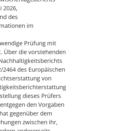
i 2026,
und des
rmationen im
otwendige Prüfung mit
lt. Über die vorstehenden
Nachhaltigkeitsberichts
22/2464 des Europäischen
ichtserstattung von
tigkeitsberichterstattung
tellung dieses Prüfers
d entgegen den Vorgaben
, hat gegenüber dem
iehungen zwischen ihr,
edern andererseits