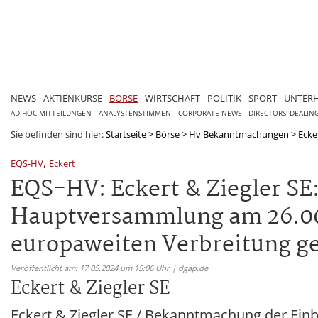
NEWS
AKTIENKURSE
BÖRSE
WIRTSCHAFT
POLITIK
SPORT
UNTER
AD HOC MITTEILUNGEN
ANALYSTENSTIMMEN
CORPORATE NEWS
DIRECTORS' DEALIN
Sie befinden sind hier:
Startseite
>
Börse
>
Hv Bekanntmachungen
>
Ecke
,
EQS-HV
Eckert
EQS-HV: Eckert & Ziegler S
Hauptversammlung am 26.06.
europaweiten Verbreitung g
Veröffentlicht am: 17.05.2024 um 15:06 Uhr | dgap.de
Eckert & Ziegler SE
Eckert & Ziegler SE / Bekanntmachung der Ei