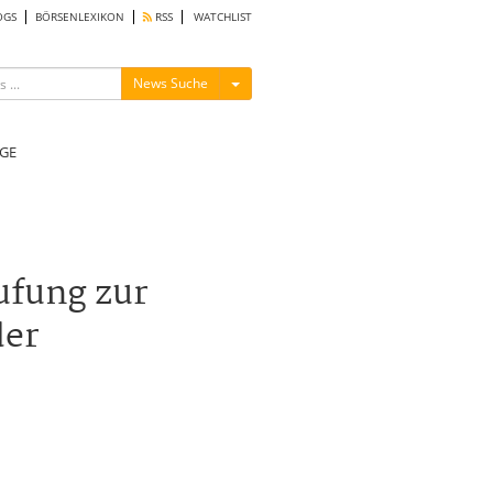
OGS
BÖRSENLEXIKON
RSS
WATCHLIST
Menü ein-/ausblenden
News Suche
GE
ufung zur
der