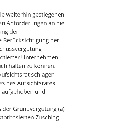
die weiterhin gestiegenen
en Anforderungen an die
ung der
 Berücksichtigung der
sschussvergütung
notierter Unternehmen,
uch halten zu können.
Aufsichtsrat schlagen
es des Aufsichtsrates
ird aufgehoben und
us der Grundvergütung (a)
ktorbasierten Zuschlag