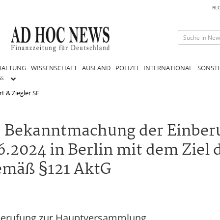
BL
HALTUNG
WISSENSCHAFT
AUSLAND
POLIZEI
INTERNATIONAL
SONSTI
GS
rt & Ziegler SE
E: Bekanntmachung der Einber
2024 in Berlin mit dem Ziel 
emäß §121 AktG
nberufung zur Hauptversammlung