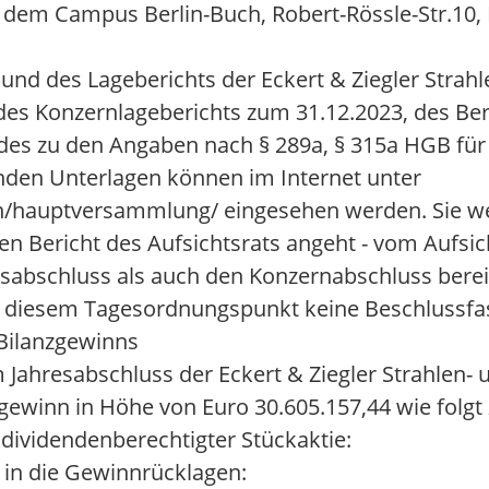
em Campus Berlin-Buch, Robert-Rössle-Str.10, D-
 und des Lageberichts der Eckert & Ziegler Strah
des Konzernlageberichts zum 31.12.2023, des Ber
des zu den Angaben nach § 289a, § 315a HGB für
den Unterlagen können im Internet unter
en/hauptversammlung/ eingesehen werden. Sie we
Bericht des Aufsichtsrats angeht - vom Aufsic
esabschluss als auch den Konzernabschluss bereit
 zu diesem Tagesordnungspunkt keine Beschlussfa
Bilanzgewinns
m Jahresabschluss der Eckert & Ziegler Strahlen-
ewinn in Höhe von Euro 30.605.157,44 wie folgt
 dividendenberechtigter Stückaktie:
s in die Gewinnrücklagen: