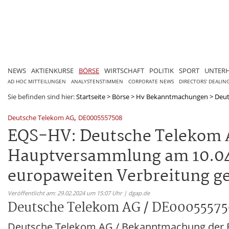
NEWS
AKTIENKURSE
BÖRSE
WIRTSCHAFT
POLITIK
SPORT
UNTER
AD HOC MITTEILUNGEN
ANALYSTENSTIMMEN
CORPORATE NEWS
DIRECTORS' DEALIN
Sie befinden sind hier:
Startseite
>
Börse
>
Hv Bekanntmachungen
>
Deut
,
Deutsche Telekom AG
DE0005557508
EQS-HV: Deutsche Telekom 
Hauptversammlung am 10.04.
europaweiten Verbreitung g
Veröffentlicht am: 29.02.2024 um 15:07 Uhr | dgap.de
Deutsche Telekom AG / DE0005557
Deutsche Telekom AG / Bekanntmachung der 