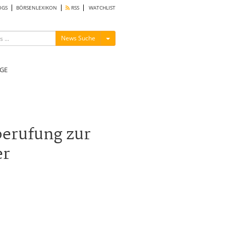
OGS
BÖRSENLEXIKON
RSS
WATCHLIST
Menü ein-/ausblenden
News Suche
GE
erufung zur
er