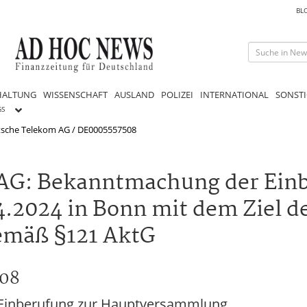
BL
HALTUNG
WISSENSCHAFT
AUSLAND
POLIZEI
INTERNATIONAL
SONSTI
GS
sche Telekom AG / DE0005557508
AG: Bekanntmachung der Einb
2024 in Bonn mit dem Ziel d
emäß §121 AktG
508
Einberufung zur Hauptversammlung