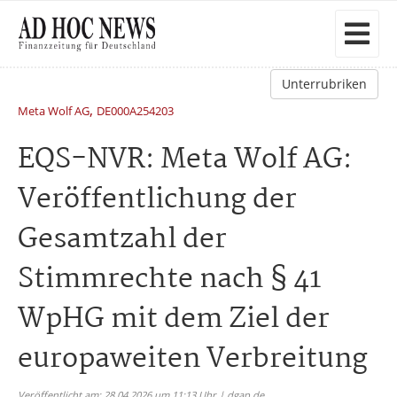
Unterrubriken
,
Meta Wolf AG
DE000A254203
EQS-NVR: Meta Wolf AG:
Veröffentlichung der
Gesamtzahl der
Stimmrechte nach § 41
WpHG mit dem Ziel der
europaweiten Verbreitung
Veröffentlicht am: 28.04.2026 um 11:13 Uhr | dgap.de