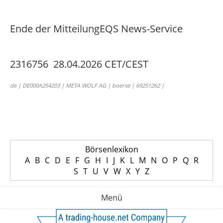
Ende der Mitteilung
EQS News-Service
2316756 28.04.2026 CET/CEST
de | DE000A254203 | META WOLF AG | boerse | 69251262 |
Börsenlexikon
A
B
C
D
E
F
G
H
I
J
K
L
M
N
O
P
Q
R
S
T
U
V
W
X
Y
Z
Menü