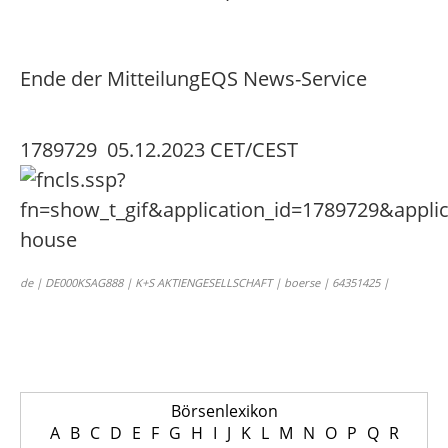
Ende der Mitteilung
EQS News-Service
1789729 05.12.2023 CET/CEST
de | DE000KSAG888 | K+S AKTIENGESELLSCHAFT | boerse | 64351425 |
Börsenlexikon
A
B
C
D
E
F
G
H
I
J
K
L
M
N
O
P
Q
R