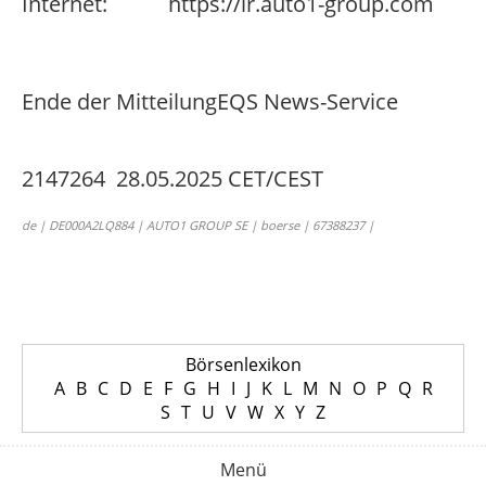
Internet:
https://ir.auto1-group.com
Ende der Mitteilung
EQS News-Service
2147264 28.05.2025 CET/CEST
de | DE000A2LQ884 | AUTO1 GROUP SE | boerse | 67388237 |
Börsenlexikon
A
B
C
D
E
F
G
H
I
J
K
L
M
N
O
P
Q
R
S
T
U
V
W
X
Y
Z
Menü