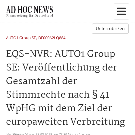
Unterrubriken
,
AUTO1 Group SE
DE000A2LQ884
EQS-NVR: AUTO1 Group
SE: Veröffentlichung der
Gesamtzahl der
Stimmrechte nach § 41
WpHG mit dem Ziel der
europaweiten Verbreitung
Veröffentlicht am: 28.05.2025 um 22:30 Uhr | dgap.de