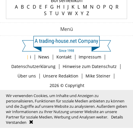
Börsenlexikon
A
B
C
D
E
F
G
H
I
J
K
L
M
N
O
P
Q
R
S
T
U
V
W
X
Y
Z
Menü
|
|
|
|
|
i
News
Kontakt
Impressum
|
|
Datenschutzerklärung
Hinweise zum Datenschutz
|
|
|
Über uns
Unsere Redaktion
Mike Steiner
2026 © Copyright
Wir verwenden Cookies, um Inhalte und Anzeigen zu
personalisieren, Funktionen für soziale Medien anbieten zu können
und die Zugriffe auf unsere Website zu analysieren. Außerdem geben
wir Informationen zu Ihrer Nutzung unserer Website an unsere
Partner für soziale Medien, Werbung und Analysen weiter.
Details
Verstanden