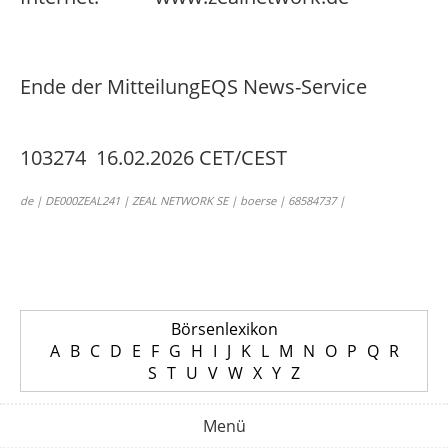
Ende der Mitteilung
EQS News-Service
103274 16.02.2026 CET/CEST
de | DE000ZEAL241 | ZEAL NETWORK SE | boerse | 68584737 |
Börsenlexikon
A
B
C
D
E
F
G
H
I
J
K
L
M
N
O
P
Q
R
S
T
U
V
W
X
Y
Z
Menü