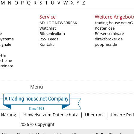
M
N
O
P
Q
R
S
T
U
V
W
X
Y
Z
Service
Weitere Angebot
AD HOC NEWSBREAK
trading-house.net AG
Watchlist
Kostenlose
e
Börsenlexikon
Börsenseminare
systeme
RSS_Feeds
direktbroker.de
ignale
Kontakt
poppress.de
te &
scheine
eminare
Menü
|
|
|
rklärung
Hinweise zum Datenschutz
Über uns
Unsere Red
2026 © Copyright