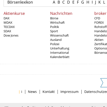
Börsenlexikon
A
B
C
D
E
F
G
H
I
J
K
L
Aktienkurse
Nachrichten
broker
DAX
Börse
CFD
MDAX
Wirtschaft
FOREX
TECDAX
Politik
Rohstoff
SDAX
Sport
Handels
Dow Jones
Wissenschaft
Handelss
Ausland
Aktien
Polizei
Zertifika
Unterhaltung
Options
International
Börsens
Kalenderblatt
|
|
|
|
|
i
News
Kontakt
Impressum
Datenschutze