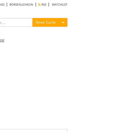
OGS
BÖRSENLEXIKON
RSS
WATCHLIST
Menü ein-/ausblenden
News Suche
GE