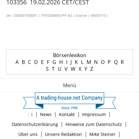
103356 19.02.2026 CET/CEST
de | DE0007500001 | THYSSENKRUPP AG | boerse | 68593710 |
Börsenlexikon
A
B
C
D
E
F
G
H
I
J
K
L
M
N
O
P
Q
R
S
T
U
V
W
X
Y
Z
Menü
|
|
|
|
|
i
News
Kontakt
Impressum
|
|
Datenschutzerklärung
Hinweise zum Datenschutz
|
|
|
Über uns
Unsere Redaktion
Mike Steiner