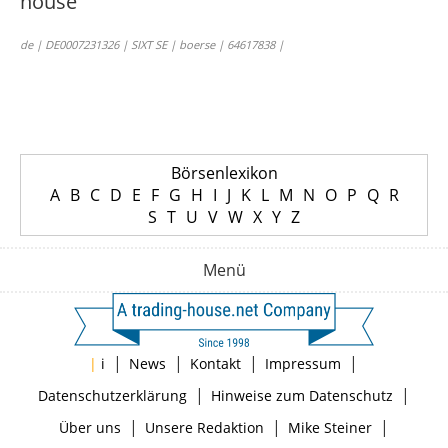
de | DE0007231326 | SIXT SE | boerse | 64617838 |
Börsenlexikon
A
B
C
D
E
F
G
H
I
J
K
L
M
N
O
P
Q
R
S
T
U
V
W
X
Y
Z
Menü
|
|
|
|
|
i
News
Kontakt
Impressum
|
|
Datenschutzerklärung
Hinweise zum Datenschutz
|
|
|
Über uns
Unsere Redaktion
Mike Steiner