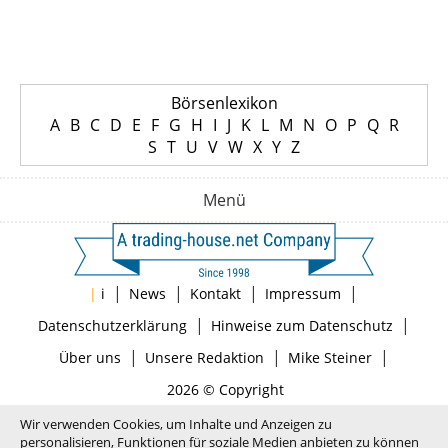
Börsenlexikon
A
B
C
D
E
F
G
H
I
J
K
L
M
N
O
P
Q
R
S
T
U
V
W
X
Y
Z
Menü
|
|
|
|
|
i
News
Kontakt
Impressum
|
|
Datenschutzerklärung
Hinweise zum Datenschutz
|
|
|
Über uns
Unsere Redaktion
Mike Steiner
2026 © Copyright
Wir verwenden Cookies, um Inhalte und Anzeigen zu
personalisieren, Funktionen für soziale Medien anbieten zu können