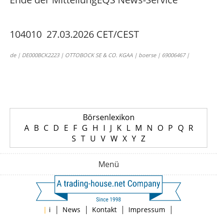
104010 27.03.2026 CET/CEST
de | DE000BCK2223 | OTTOBOCK SE & CO. KGAA | boerse | 69006467 |
Börsenlexikon
A
B
C
D
E
F
G
H
I
J
K
L
M
N
O
P
Q
R
S
T
U
V
W
X
Y
Z
Menü
|
|
|
|
|
i
News
Kontakt
Impressum