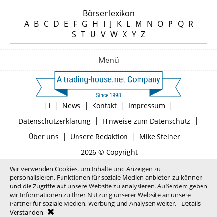
Börsenlexikon
A
B
C
D
E
F
G
H
I
J
K
L
M
N
O
P
Q
R
S
T
U
V
W
X
Y
Z
Menü
|
|
|
|
|
i
News
Kontakt
Impressum
|
|
Datenschutzerklärung
Hinweise zum Datenschutz
|
|
|
Über uns
Unsere Redaktion
Mike Steiner
2026 © Copyright
Wir verwenden Cookies, um Inhalte und Anzeigen zu
personalisieren, Funktionen für soziale Medien anbieten zu können
und die Zugriffe auf unsere Website zu analysieren. Außerdem geben
wir Informationen zu Ihrer Nutzung unserer Website an unsere
Partner für soziale Medien, Werbung und Analysen weiter.
Details
Verstanden