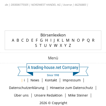
de | DE0006775505 | NORDWEST HANDEL AG | boerse | 66256883 |
Börsenlexikon
A
B
C
D
E
F
G
H
I
J
K
L
M
N
O
P
Q
R
S
T
U
V
W
X
Y
Z
Menü
|
|
|
|
|
i
News
Kontakt
Impressum
|
|
Datenschutzerklärung
Hinweise zum Datenschutz
|
|
|
Über uns
Unsere Redaktion
Mike Steiner
2026 © Copyright