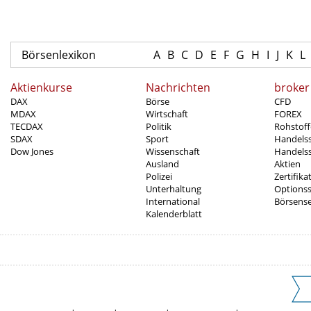
Börsenlexikon
A
B
C
D
E
F
G
H
I
J
K
L
Aktienkurse
Nachrichten
broker
DAX
Börse
CFD
MDAX
Wirtschaft
FOREX
TECDAX
Politik
Rohstoff
SDAX
Sport
Handels
Dow Jones
Wissenschaft
Handelss
Ausland
Aktien
Polizei
Zertifika
Unterhaltung
Options
International
Börsens
Kalenderblatt