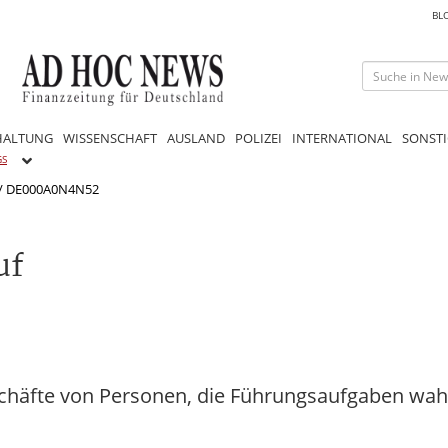
BL
HALTUNG
WISSENSCHAFT
AUSLAND
POLIZEI
INTERNATIONAL
SONSTI
GS
/ DE000A0N4N52
uf
chäfte von Personen, die Führungsaufgaben wah