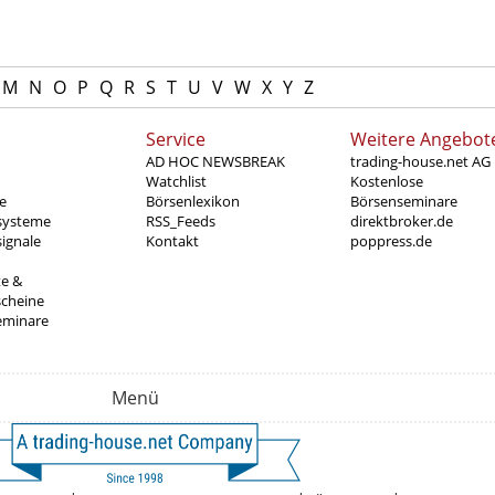
M
N
O
P
Q
R
S
T
U
V
W
X
Y
Z
Service
Weitere Angebot
AD HOC NEWSBREAK
trading-house.net AG
Watchlist
Kostenlose
e
Börsenlexikon
Börsenseminare
systeme
RSS_Feeds
direktbroker.de
ignale
Kontakt
poppress.de
te &
scheine
eminare
Menü