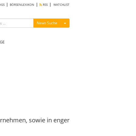
OGS
BÖRSENLEXIKON
RSS
WATCHLIST
Menü ein-/ausblenden
News Suche
GE
rnehmen, sowie in enger