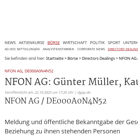
NEWS
AKTIENKURSE
BÖRSE
WIRTSCHAFT
POLITIK
SPORT
UNTER
AD HOC MITTEILUNGEN
ANALYSTENSTIMMEN
CORPORATE NEWS
DIRECTORS' DEALIN
Sie befinden sind hier:
Startseite
>
Börse
>
Directors Dealings
>
NFON AG 
,
NFON AG
DE000A0N4N52
NFON AG: Günter Müller, Ka
Veröffentlicht am: 22.10.2025 um 17:26 Uhr | dgap.de
NFON AG / DE000A0N4N52
Meldung und öffentliche Bekanntgabe der Ges
Beziehung zu ihnen stehenden Personen