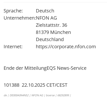
Sprache:
Deutsch
Unternehmen:
NFON AG
Zielstattstr. 36
81379 München
Deutschland
Internet:
https://corporate.nfon.com
Ende der Mitteilung
EQS News-Service
101388 22.10.2025 CET/CEST
de | DE000A0N4N52 | NFON AG | boerse | 68292899 |