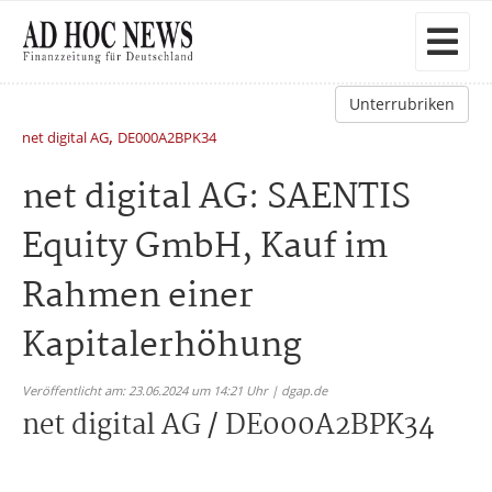
Unterrubriken
,
net digital AG
DE000A2BPK34
net digital AG: SAENTIS
Equity GmbH, Kauf im
Rahmen einer
Kapitalerhöhung
Veröffentlicht am: 23.06.2024 um 14:21 Uhr | dgap.de
net digital AG / DE000A2BPK34