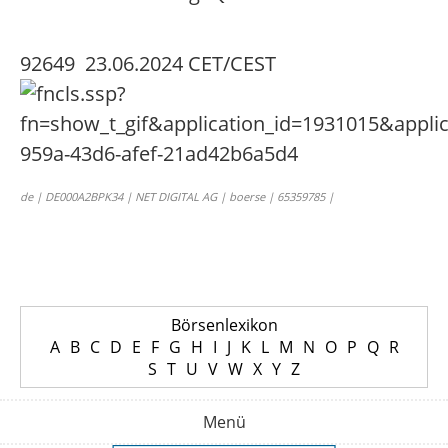
92649 23.06.2024 CET/CEST
de | DE000A2BPK34 | NET DIGITAL AG | boerse | 65359785 |
Börsenlexikon
A
B
C
D
E
F
G
H
I
J
K
L
M
N
O
P
Q
R
S
T
U
V
W
X
Y
Z
Menü