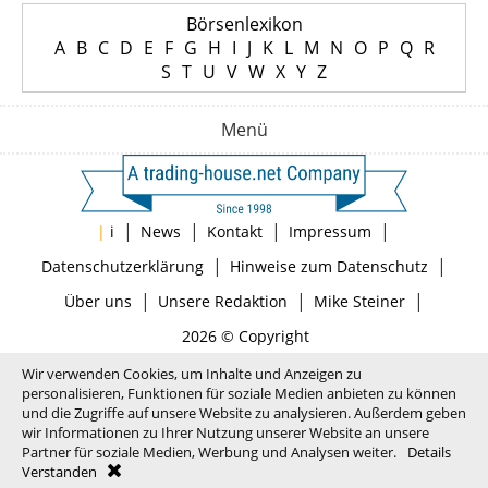
Börsenlexikon
A
B
C
D
E
F
G
H
I
J
K
L
M
N
O
P
Q
R
S
T
U
V
W
X
Y
Z
Menü
|
|
|
|
|
i
News
Kontakt
Impressum
|
|
Datenschutzerklärung
Hinweise zum Datenschutz
|
|
|
Über uns
Unsere Redaktion
Mike Steiner
2026 © Copyright
Wir verwenden Cookies, um Inhalte und Anzeigen zu
personalisieren, Funktionen für soziale Medien anbieten zu können
und die Zugriffe auf unsere Website zu analysieren. Außerdem geben
wir Informationen zu Ihrer Nutzung unserer Website an unsere
Partner für soziale Medien, Werbung und Analysen weiter.
Details
Verstanden