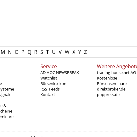
M
N
O
P
Q
R
S
T
U
V
W
X
Y
Z
Service
Weitere Angebot
AD HOC NEWSBREAK
trading-house.net AG
Watchlist
Kostenlose
e
Börsenlexikon
Börsenseminare
systeme
RSS_Feeds
direktbroker.de
ignale
Kontakt
poppress.de
te &
scheine
eminare