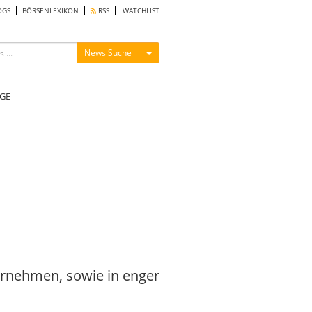
OGS
BÖRSENLEXIKON
RSS
WATCHLIST
Menü ein-/ausblenden
News Suche
GE
rnehmen, sowie in enger