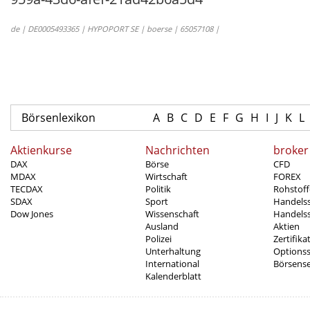
de | DE0005493365 | HYPOPORT SE | boerse | 65057108 |
Börsenlexikon
A
B
C
D
E
F
G
H
I
J
K
L
Aktienkurse
Nachrichten
broker
DAX
Börse
CFD
MDAX
Wirtschaft
FOREX
TECDAX
Politik
Rohstoff
SDAX
Sport
Handels
Dow Jones
Wissenschaft
Handelss
Ausland
Aktien
Polizei
Zertifika
Unterhaltung
Options
International
Börsens
Kalenderblatt