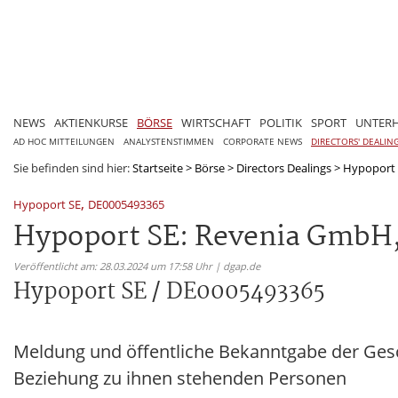
NEWS
AKTIENKURSE
BÖRSE
WIRTSCHAFT
POLITIK
SPORT
UNTER
AD HOC MITTEILUNGEN
ANALYSTENSTIMMEN
CORPORATE NEWS
DIRECTORS' DEALIN
Sie befinden sind hier:
Startseite
>
Börse
>
Directors Dealings
>
Hypoport 
,
Hypoport SE
DE0005493365
Hypoport SE: Revenia GmbH,
Veröffentlicht am: 28.03.2024 um 17:58 Uhr | dgap.de
Hypoport SE / DE0005493365
Meldung und öffentliche Bekanntgabe der Ges
Beziehung zu ihnen stehenden Personen