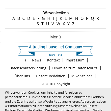
Börsenlexikon
A
B
C
D
E
F
G
H
I
J
K
L
M
N
O
P
Q
R
S
T
U
V
W
X
Y
Z
Menü
|
|
|
|
|
i
News
Kontakt
Impressum
|
|
Datenschutzerklärung
Hinweise zum Datenschutz
|
|
|
Über uns
Unsere Redaktion
Mike Steiner
2026 © Copyright
Wir verwenden Cookies, um Inhalte und Anzeigen zu
personalisieren, Funktionen für soziale Medien anbieten zu können
und die Zugriffe auf unsere Website zu analysieren. Außerdem geben
wir Informationen zu Ihrer Nutzung unserer Website an unsere
Partner für soziale Medien, Werbung und Analysen weiter.
Details