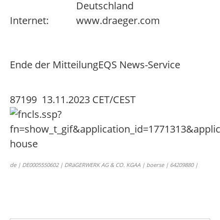
Deutschland
Internet:
www.draeger.com
Ende der Mitteilung
EQS News-Service
87199 13.11.2023 CET/CEST
de | DE0005550602 | DRäGERWERK AG & CO. KGAA | boerse | 64209880 |