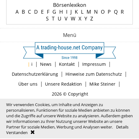
Börsenlexikon
A
B
C
D
E
F
G
H
I
J
K
L
M
N
O
P
Q
R
S
T
U
V
W
X
Y
Z
Menü
|
|
|
|
|
i
News
Kontakt
Impressum
|
|
Datenschutzerklärung
Hinweise zum Datenschutz
|
|
|
Über uns
Unsere Redaktion
Mike Steiner
2026 © Copyright
Wir verwenden Cookies, um Inhalte und Anzeigen zu
personalisieren, Funktionen für soziale Medien anbieten zu können
und die Zugriffe auf unsere Website zu analysieren. Außerdem geben
wir Informationen zu Ihrer Nutzung unserer Website an unsere
Partner für soziale Medien, Werbung und Analysen weiter.
Details
Verstanden