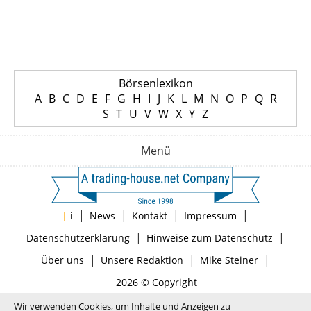
Börsenlexikon
A
B
C
D
E
F
G
H
I
J
K
L
M
N
O
P
Q
R
S
T
U
V
W
X
Y
Z
Menü
|
|
|
|
|
i
News
Kontakt
Impressum
|
|
Datenschutzerklärung
Hinweise zum Datenschutz
|
|
|
Über uns
Unsere Redaktion
Mike Steiner
2026 © Copyright
Wir verwenden Cookies, um Inhalte und Anzeigen zu