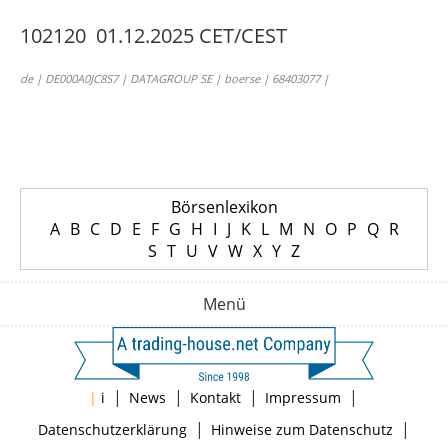
102120 01.12.2025 CET/CEST
de | DE000A0JC8S7 | DATAGROUP SE | boerse | 68403077 |
Börsenlexikon
A
B
C
D
E
F
G
H
I
J
K
L
M
N
O
P
Q
R
S
T
U
V
W
X
Y
Z
Menü
|
|
|
|
|
i
News
Kontakt
Impressum
|
|
Datenschutzerklärung
Hinweise zum Datenschutz