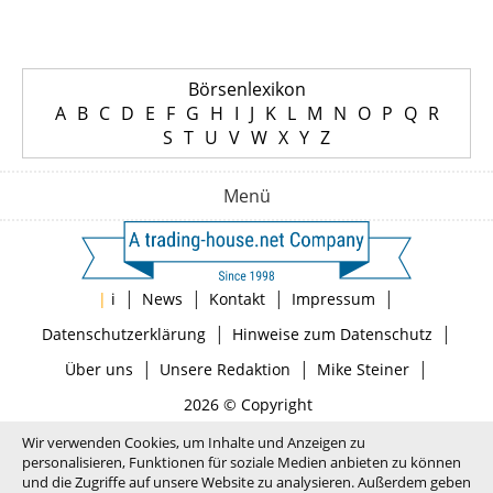
Börsenlexikon
A
B
C
D
E
F
G
H
I
J
K
L
M
N
O
P
Q
R
S
T
U
V
W
X
Y
Z
Menü
|
|
|
|
|
i
News
Kontakt
Impressum
|
|
Datenschutzerklärung
Hinweise zum Datenschutz
|
|
|
Über uns
Unsere Redaktion
Mike Steiner
2026 © Copyright
Wir verwenden Cookies, um Inhalte und Anzeigen zu
personalisieren, Funktionen für soziale Medien anbieten zu können
und die Zugriffe auf unsere Website zu analysieren. Außerdem geben