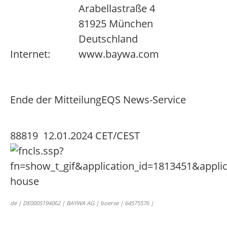
Arabellastraße 4
81925 München
Deutschland
Internet:
www.baywa.com
Ende der Mitteilung
EQS News-Service
88819 12.01.2024 CET/CEST
de | DE0005194062 | BAYWA AG | boerse | 64575576 |