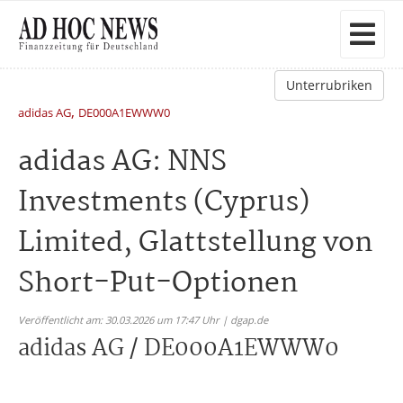
Unterrubriken
,
adidas AG
DE000A1EWWW0
adidas AG: NNS
Investments (Cyprus)
Limited, Glattstellung von
Short-Put-Optionen
Veröffentlicht am: 30.03.2026 um 17:47 Uhr | dgap.de
adidas AG / DE000A1EWWW0