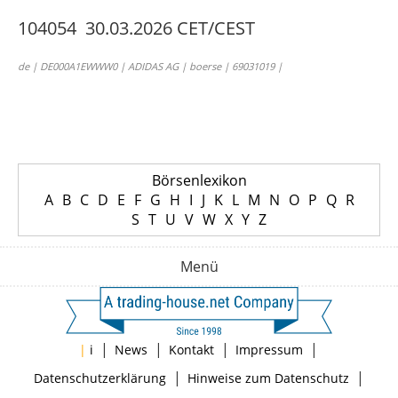
104054 30.03.2026 CET/CEST
de | DE000A1EWWW0 | ADIDAS AG | boerse | 69031019 |
Börsenlexikon
A
B
C
D
E
F
G
H
I
J
K
L
M
N
O
P
Q
R
S
T
U
V
W
X
Y
Z
Menü
|
|
|
|
|
i
News
Kontakt
Impressum
|
|
Datenschutzerklärung
Hinweise zum Datenschutz