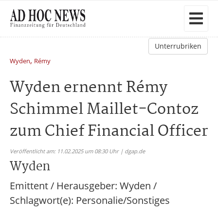
Unterrubriken
,
Wyden
Rémy
Wyden ernennt Rémy
Schimmel Maillet-Contoz
zum Chief Financial Officer
Veröffentlicht am: 11.02.2025 um 08:30 Uhr | dgap.de
Wyden
Emittent / Herausgeber: Wyden /
Schlagwort(e): Personalie/Sonstiges