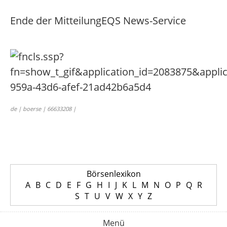
Ende der Mitteilung
EQS News-Service
de | boerse | 66633208 |
Börsenlexikon
A
B
C
D
E
F
G
H
I
J
K
L
M
N
O
P
Q
R
S
T
U
V
W
X
Y
Z
Menü