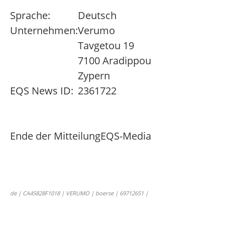
Sprache:
Deutsch
Unternehmen:
Verumo
Tavgetou 19
7100 Aradippou
Zypern
EQS News ID:
2361722
Ende der Mitteilung
EQS-Media
de | CA45828F1018 | VERUMO | boerse | 69712651 |