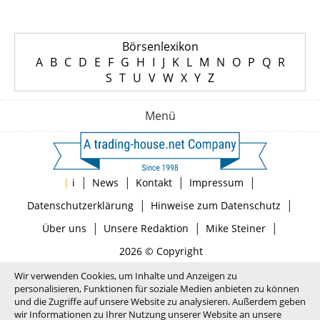
Börsenlexikon
A
B
C
D
E
F
G
H
I
J
K
L
M
N
O
P
Q
R
S
T
U
V
W
X
Y
Z
Menü
|
|
|
|
|
i
News
Kontakt
Impressum
|
|
Datenschutzerklärung
Hinweise zum Datenschutz
|
|
|
Über uns
Unsere Redaktion
Mike Steiner
2026 © Copyright
Wir verwenden Cookies, um Inhalte und Anzeigen zu
personalisieren, Funktionen für soziale Medien anbieten zu können
und die Zugriffe auf unsere Website zu analysieren. Außerdem geben
wir Informationen zu Ihrer Nutzung unserer Website an unsere