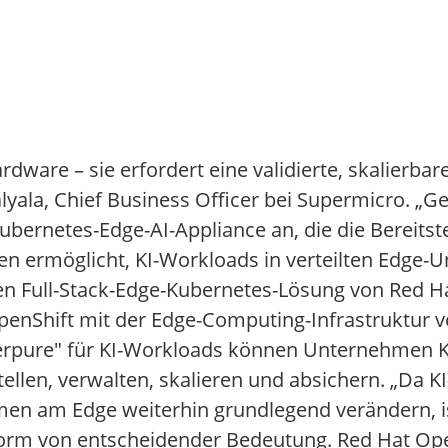
dware – sie erfordert eine validierte, skalierbar
alyala, Chief Business Officer bei Supermicro. 
ubernetes-Edge-AI-Appliance an, die die Bereitste
n ermöglicht, KI-Workloads in verteilten Edge-
rten Full-Stack-Edge-Kubernetes-Lösung von Red 
penShift mit der Edge-Computing-Infrastruktur 
rpure" für KI-Workloads können Unternehmen 
llen, verwalten, skalieren und absichern. „Da K
n am Edge weiterhin grundlegend verändern, is
tform von entscheidender Bedeutung. Red Hat Ope