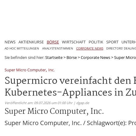
NEWS
AKTIENKURSE
BÖRSE
WIRTSCHAFT
POLITIK
SPORT
UNTER
AD HOC MITTEILUNGEN
ANALYSTENSTIMMEN
CORPORATE NEWS
DIRECTORS' DEALIN
Sie befinden sind hier:
Startseite
>
Börse
>
Corporate News
>
Super Micro
,
Super Micro Computer
Inc.
Supermicro vereinfacht den E
Kubernetes-Appliances in Z
Veröffentlicht am: 09.07.2026 um 01:00 Uhr | dgap.de
Super Micro Computer, Inc.
Super Micro Computer, Inc. / Schlagwort(e): P