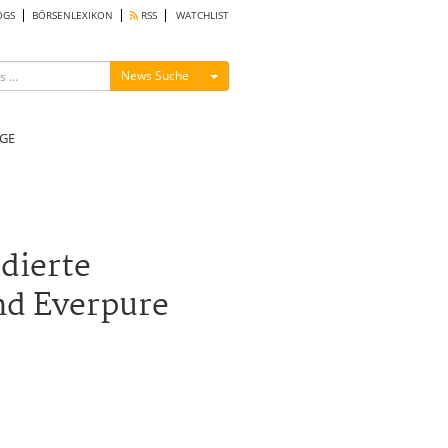
OGS
BÖRSENLEXIKON
RSS
WATCHLIST
Menü ein-/ausblenden
News Suche
GE
dierte
nd Everpure