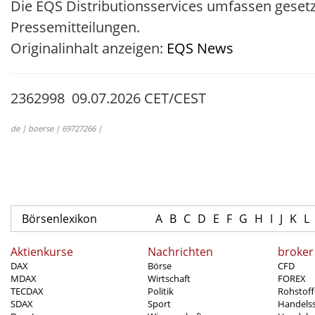
Die EQS Distributionsservices umfassen geset
Pressemitteilungen.
Originalinhalt anzeigen:
EQS News
2362998 09.07.2026 CET/CEST
de | boerse | 69727266 |
Börsenlexikon
A
B
C
D
E
F
G
H
I
J
K
L
Aktienkurse
Nachrichten
broker
DAX
Börse
CFD
MDAX
Wirtschaft
FOREX
TECDAX
Politik
Rohstoff
SDAX
Sport
Handels