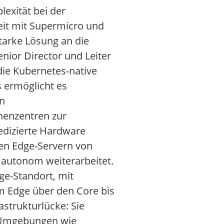
exität bei der
eit mit Supermicro und
starke Lösung an die
enior Director und Leiter
 die Kubernetes-native
 ermöglicht es
en
chenzentren zur
edizierte Hardware
ten Edge-Servern von
n autonom weiterarbeitet.
ge-Standort, mit
om Edge über den Core bis
astrukturlücke: Sie
n Umgebungen wie