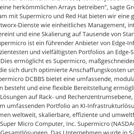
keine herkömmlichen Arrays betreiben", sagte Gr
 mit Supermicro und Red Hat bieten wir eine ge
tworx-Dienste wie einheitliches Management, int
vereint und eine Skalierung auf Tausende von Sta
upermicro ist ein führender Anbieter von Edge-In
zientesten und vielfältigsten Portfolios an Edge-
Dies ermöglicht es Supermicro, maßgeschneider
die sich durch optimierte Anschaffungskosten u
rmicro DCBBS bietet eine umfassende, modulare
esteht und eine flexible Bereitstellung ermögli
Lösungen auf Rack- und Rechenzentrumsebene, e
em umfassenden Portfolio an KI-Infrastrukturlös
 weltweit, skalierbare, effiziente und umweltf
 Super Micro Computer, Inc. Supermicro (NASDAQ:
-Gesamtlösungen. Das Unternehmen wurde in San 