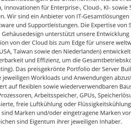
in, Innovationen für Enterprise-, Cloud-, KI- sowie
en. Wir sind ein Anbieter von IT-Gesamtlösungen m
tware und Supportleistungen. Die Expertise von 
 Gehäusedesign unterstützt unsere Entwicklung
ion von der Cloud bis zum Edge für unsere welt
SA, Taiwan sowie den Niederlanden) entwickelt 
ierbarkeit und Effizienz, um die Gesamtbetriebs
g). Das preisgekrönte Portfolio der Server Bui
hre jeweiligen Workloads und Anwendungen abzu
iert auf flexiblen sowie wiederverwendbaren Bau
rozessoren, Arbeitsspeicher, GPUs, Speicherlös
erte, freie Luftkühlung oder Flüssigkeitskühlung
en sind Marken und/oder eingetragene Marken vo
chen sind Eigentum ihrer jeweiligen Inhaber.