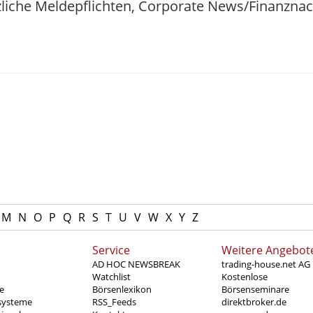
zliche Meldepflichten, Corporate News/Finanzna
M
N
O
P
Q
R
S
T
U
V
W
X
Y
Z
Service
Weitere Angebot
AD HOC NEWSBREAK
trading-house.net AG
Watchlist
Kostenlose
e
Börsenlexikon
Börsenseminare
systeme
RSS_Feeds
direktbroker.de