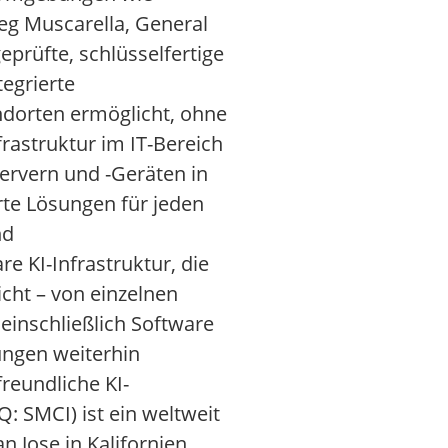
eg Muscarella, General
prüfte, schlüsselfertige
egrierte
ndorten ermöglicht, ohne
frastruktur im IT-Bereich
Servern und -Geräten in
te Lösungen für jeden
nd
 KI-Infrastruktur, die
cht – von einzelnen
inschließlich Software
ungen weiterhin
reundliche KI-
 SMCI) ist ein weltweit
Jose in Kalifornien