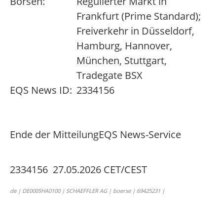
Börsen:
Regulierter Markt in
Frankfurt (Prime Standard);
Freiverkehr in Düsseldorf,
Hamburg, Hannover,
München, Stuttgart,
Tradegate BSX
EQS News ID:
2334156
Ende der Mitteilung
EQS News-Service
2334156 27.05.2026 CET/CEST
de | DE000SHA0100 | SCHAEFFLER AG | boerse | 69425231 |