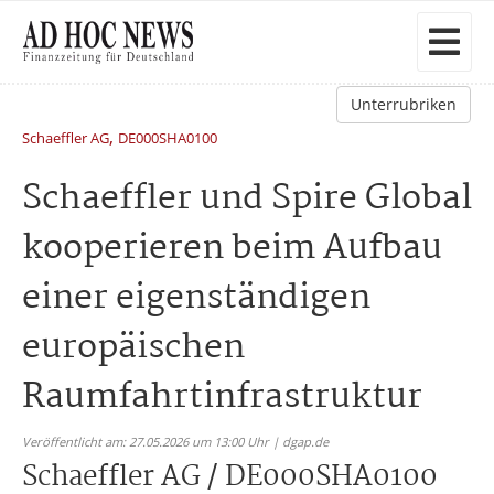
Unterrubriken
,
Schaeffler AG
DE000SHA0100
Schaeffler und Spire Global
kooperieren beim Aufbau
einer eigenständigen
europäischen
Raumfahrtinfrastruktur
Veröffentlicht am: 27.05.2026 um 13:00 Uhr | dgap.de
Schaeffler AG / DE000SHA0100