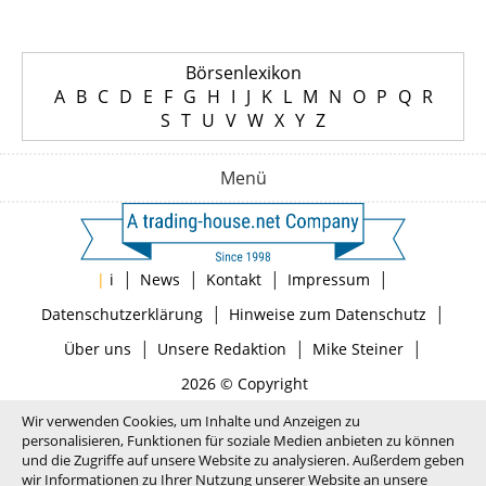
Börsenlexikon
A
B
C
D
E
F
G
H
I
J
K
L
M
N
O
P
Q
R
S
T
U
V
W
X
Y
Z
Menü
|
|
|
|
|
i
News
Kontakt
Impressum
|
|
Datenschutzerklärung
Hinweise zum Datenschutz
|
|
|
Über uns
Unsere Redaktion
Mike Steiner
2026 © Copyright
Wir verwenden Cookies, um Inhalte und Anzeigen zu
personalisieren, Funktionen für soziale Medien anbieten zu können
und die Zugriffe auf unsere Website zu analysieren. Außerdem geben
wir Informationen zu Ihrer Nutzung unserer Website an unsere