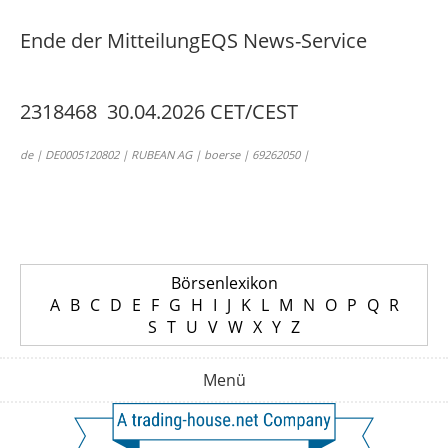
Ende der Mitteilung
EQS News-Service
2318468 30.04.2026 CET/CEST
de | DE0005120802 | RUBEAN AG | boerse | 69262050 |
Börsenlexikon
A
B
C
D
E
F
G
H
I
J
K
L
M
N
O
P
Q
R
S
T
U
V
W
X
Y
Z
Menü