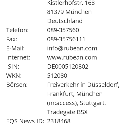
Kistlerhofstr. 168
81379 München
Deutschland
Telefon:
089-357560
Fax:
089-35756111
E-Mail:
info@rubean.com
Internet:
www.rubean.com
ISIN:
DE0005120802
WKN:
512080
Börsen:
Freiverkehr in Düsseldorf,
Frankfurt, München
(m:access), Stuttgart,
Tradegate BSX
EQS News ID:
2318468