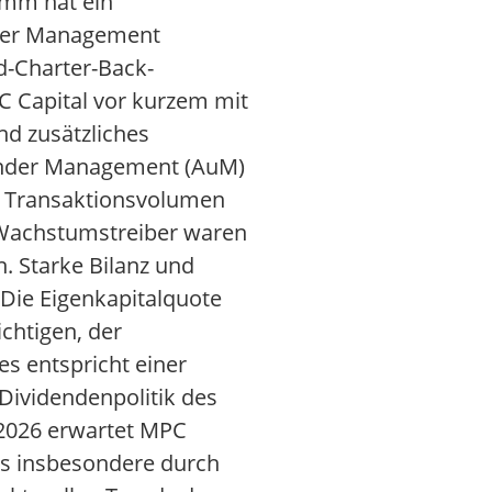
amm hat ein
under Management
d-Charter-Back-
C Capital vor kurzem mit
nd zusätzliches
 under Management (AuM)
s Transaktionsvolumen
t. Wachstumstreiber waren
. Starke Bilanz und
 Die Eigenkapitalquote
ichtigen, der
s entspricht einer
Dividendenpolitik des
 2026 erwartet MPC
es insbesondere durch