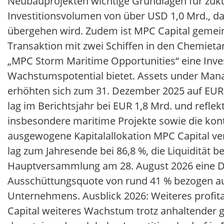
Neubauprojekten wichtige Grundlagen für zu
Investitionsvolumen von über USD 1,0 Mrd., da
übergehen wird. Zudem ist MPC Capital gemein
Transaktion mit zwei Schiffen in den Chemieta
„MPC Storm Maritime Opportunities“ eine Inves
Wachstumspotential bietet. Assets under Ma
erhöhten sich zum 31. Dezember 2025 auf EUR 
lag im Berichtsjahr bei EUR 1,8 Mrd. und refle
insbesondere maritime Projekte sowie die kont
ausgewogene Kapitalallokation MPC Capital verf
lag zum Jahresende bei 86,8 %, die Liquidität b
Hauptversammlung am 28. August 2026 eine Div
Ausschüttungsquote von rund 41 % bezogen auf
Unternehmens. Ausblick 2026: Weiteres profit
Capital weiteres Wachstum trotz anhaltender g