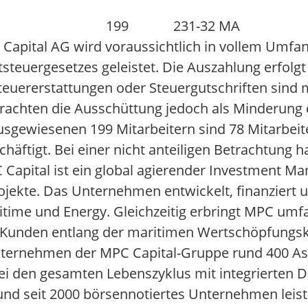
199
231
-32 MA
 Capital AG wird voraussichtlich in vollem Umfa
tsteuergesetzes geleistet. Die Auszahlung erfol
Steuererstattungen oder Steuergutschriften sind 
rachten die Ausschüttung jedoch als Minderung
usgewiesenen 199 Mitarbeitern sind 78 Mitarbeiter
äftigt. Bei einer nicht anteiligen Betrachtung h
Capital ist ein global agierender Investment M
jekte. Das Unternehmen entwickelt, finanziert u
aritime und Energy. Gleichzeitig erbringt MPC um
le Kunden entlang der maritimen Wertschöpfungsk
nternehmen der MPC Capital-Gruppe rund 400 As
 den gesamten Lebenszyklus mit integrierten Di
nd seit 2000 börsennotiertes Unternehmen leist