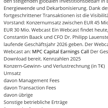
den steigenden globalen Investitionsbedarf in 
Energiewende und Dekarbonisierung. Dank des
fortgeschrittener Transaktionen ist die Visibil
Vorstand: Konzernumsatz zwischen EUR 45 Mio.
EUR 30 Mio. Webcast Ein Webcast findet heute,
Constantin Baack und CFO Dr. Philipp Lauenst
laufende Geschäftsjahr 2026 geben. Der Webcas
Webcast an:
MPC Capital Earnings Call
Der Gesc
Download bereit. Kennzahlen 2025
Konzern-Gewinn- und Verlustrechnung (in T€)
Umsatz
davon Management Fees
davon Transaction Fees
davon übrige
Sonstige betriebliche Erträge