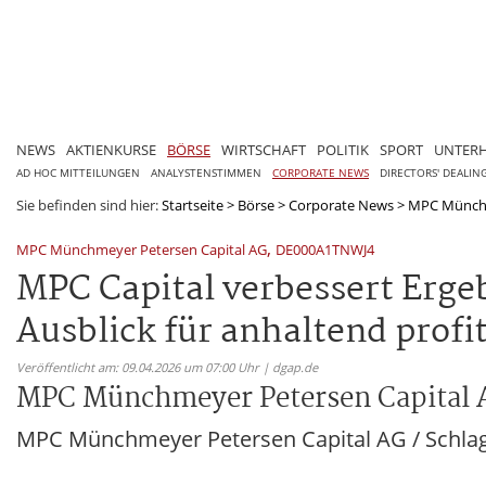
NEWS
AKTIENKURSE
BÖRSE
WIRTSCHAFT
POLITIK
SPORT
UNTER
AD HOC MITTEILUNGEN
ANALYSTENSTIMMEN
CORPORATE NEWS
DIRECTORS' DEALIN
Sie befinden sind hier:
Startseite
>
Börse
>
Corporate News
>
MPC Münchm
,
MPC Münchmeyer Petersen Capital AG
DE000A1TNWJ4
MPC Capital verbessert Erge
Ausblick für anhaltend prof
Veröffentlicht am: 09.04.2026 um 07:00 Uhr | dgap.de
MPC Münchmeyer Petersen Capital
MPC Münchmeyer Petersen Capital AG / Schlagw