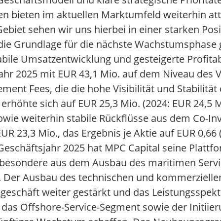
n bieten im aktuellen Marktumfeld weiterhin attr
Gebiet sehen wir uns hierbei in einer starken Pos
g die Grundlage für die nächste Wachstumsphase 
bile Umsatzentwicklung und gesteigerte Profitab
ahr 2025 mit EUR 43,1 Mio. auf dem Niveau des V
nt Fees, die die hohe Visibilität und Stabilitä
 erhöhte sich auf EUR 25,3 Mio. (2024: EUR 24,5 M
owie weiterhin stabile Rückflüsse aus dem Co-In
R 23,3 Mio., das Ergebnis je Aktie auf EUR 0,66 
schäftsjahr 2025 hat MPC Capital seine Plattf
sbesondere aus dem Ausbau des maritimen Servi
n. Der Ausbau des technischen und kommerziel
egeschäft weiter gestärkt und das Leistungsspek
 das Offshore-Service-Segment sowie der Initiie