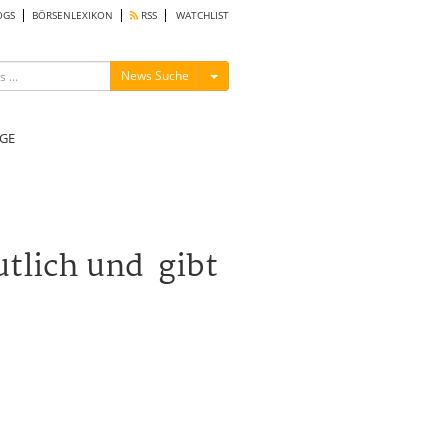
OGS
BÖRSENLEXIKON
RSS
WATCHLIST
Menü ein-/ausblenden
News Suche
GE
utlich und gibt