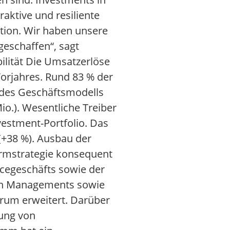
aktive und resiliente
ition. Wir haben unsere
geschaffen“, sagt
ilität Die Umsatzerlöse
orjahres. Rund 83 % der
t des Geschäftsmodells
io.). Wesentliche Treiber
vestment-Portfolio. Das
(+38 %). Ausbau der
ormstrategie konsequent
cegeschäfts sowie der
len Managements sowie
trum erweitert. Darüber
rung von