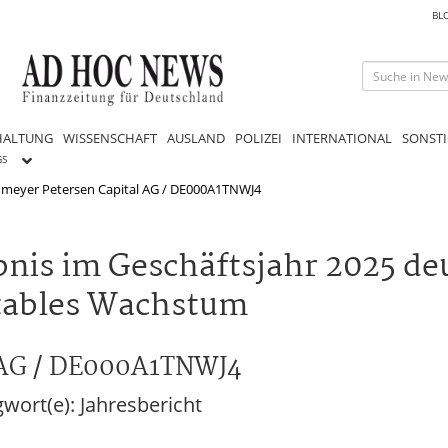
BL
HALTUNG
WISSENSCHAFT
AUSLAND
POLIZEI
INTERNATIONAL
SONSTI
GS
eyer Petersen Capital AG / DE000A1TNWJ4
bnis im Geschäftsjahr 2025 de
itables Wachstum
 AG / DE000A1TNWJ4
ort(e): Jahresbericht