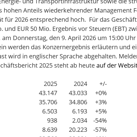
Energie- und Transportinfrastruktur sowie die st
 hohen Anteils wiederkehrender Management Fe
ität für 2026 entsprechend hoch. Für das Geschäf
 und EUR 50 Mio. Ergebnis vor Steuern (EBT) zw
 am Donnerstag, den 9. April 2026 um 15:00 Uhr
ein werden das Konzernergebnis erläutern und ei
t wird in englischer Sprache abgehalten. Melden 
häftsbericht 2025 steht ab heute
auf der Websit
2025
2024
+/-
43.147
43.033
+0%
35.706
34.806
+3%
6.503
6.193
+5%
938
2.034
-54%
8.639
20.223
-57%