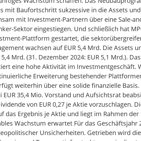
künftiges Wachstum schaffen. Das Neubauprogr
s mit Baufortschritt sukzessive in die Assets 
sam mit Investment-Partnern über eine Sale-an
nker-Sektor eingestiegen. Und schließlich hat MP
tment-Plattform gestartet, die sektorübergreife
nagement wachsen auf EUR 5,4 Mrd. Die Assets
5,4 Mrd. (31. Dezember 2024: EUR 5,1 Mrd.). Da
ktiert eine hohe Aktivität im Investmentgeschäf
inuierliche Erweiterung bestehender Plattformen
ügt weiterhin über eine solide finanzielle Basis.
ei EUR 35,4 Mio. Vorstand und Aufsichtsrat beabs
idende von EUR 0,27 je Aktie vorzuschlagen. Die
 das Ergebnis je Aktie und liegt im Rahmen der 
ables Wachstum erwartet Für das Geschäftsjahr
eopolitischer Unsicherheiten. Getrieben wird di