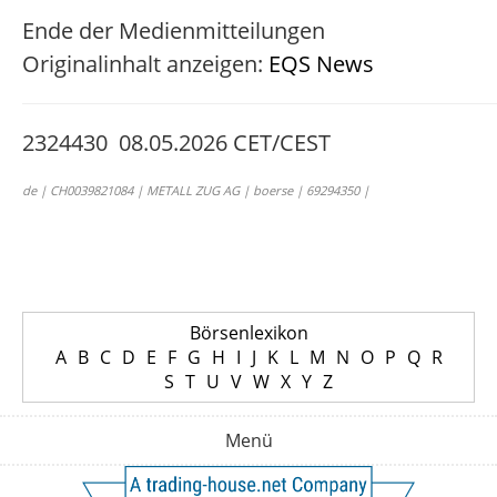
Ende der Medienmitteilungen
Originalinhalt anzeigen:
EQS News
2324430 08.05.2026 CET/CEST
de | CH0039821084 | METALL ZUG AG | boerse | 69294350 |
Börsenlexikon
A
B
C
D
E
F
G
H
I
J
K
L
M
N
O
P
Q
R
S
T
U
V
W
X
Y
Z
Menü