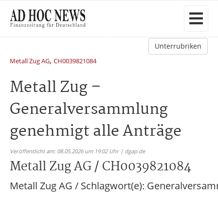
Unterrubriken
,
Metall Zug AG
CH0039821084
Metall Zug –
Generalversammlung
genehmigt alle Anträge
Veröffentlicht am: 08.05.2026 um 19:02 Uhr | dgap.de
Metall Zug AG / CH0039821084
Metall Zug AG / Schlagwort(e): Generalversa