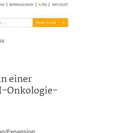
OGS
BÖRSENLEXIKON
RSS
WATCHLIST
Menü ein-/ausblenden
News Suche
GE
n einer
I-Onkologie-
on/Expansion