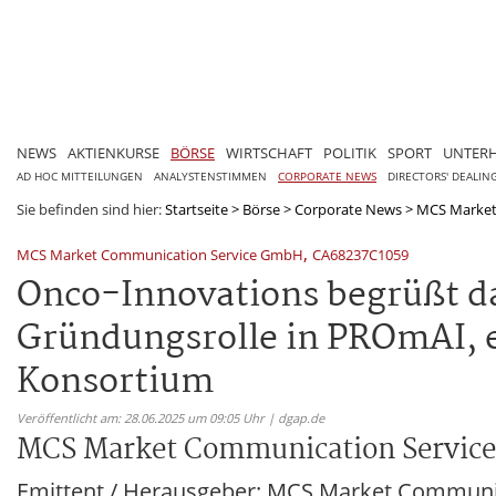
NEWS
AKTIENKURSE
BÖRSE
WIRTSCHAFT
POLITIK
SPORT
UNTER
AD HOC MITTEILUNGEN
ANALYSTENSTIMMEN
CORPORATE NEWS
DIRECTORS' DEALIN
Sie befinden sind hier:
Startseite
>
Börse
>
Corporate News
>
MCS Market
,
MCS Market Communication Service GmbH
CA68237C1059
Onco-Innovations begrüßt da
Gründungsrolle in PROmAI, 
Konsortium
Veröffentlicht am: 28.06.2025 um 09:05 Uhr | dgap.de
MCS Market Communication Servic
Emittent / Herausgeber: MCS Market Communic