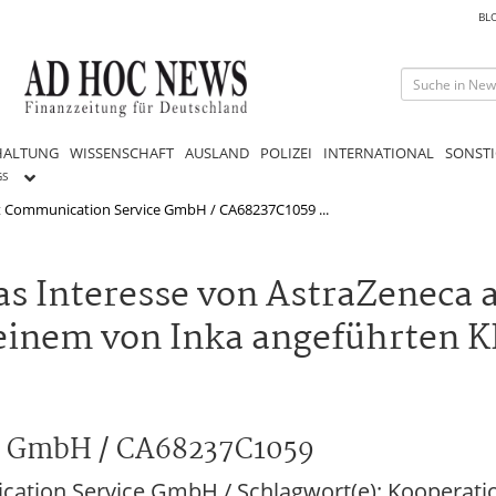
BL
HALTUNG
WISSENSCHAFT
AUSLAND
POLIZEI
INTERNATIONAL
SONSTI
GS
 Communication Service GmbH / CA68237C1059 ...
s Interesse von AstraZeneca a
einem von Inka angeführten K
e GmbH / CA68237C1059
ation Service GmbH / Schlagwort(e): Kooperati