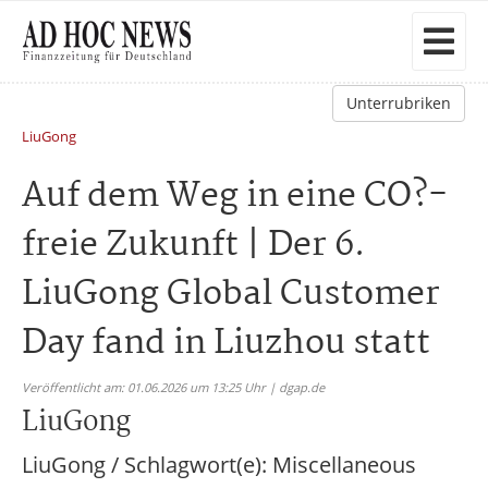
Unterrubriken
LiuGong
Auf dem Weg in eine CO?-
freie Zukunft | Der 6.
LiuGong Global Customer
Day fand in Liuzhou statt
Veröffentlicht am: 01.06.2026 um 13:25 Uhr | dgap.de
LiuGong
LiuGong / Schlagwort(e): Miscellaneous