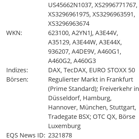
US45662N1037, XS2996771767,
XS3296961975, XS3296963591,
XS3296963674
WKN:
623100, A2YN1J, A3E44V,
A35129, A3E44W, A3E44X,
936207, A4DE9V, A460G1,
A460G2, A460G3
Indizes:
DAX, TecDAX, EURO STOXX 50
Börsen:
Regulierter Markt in Frankfurt
(Prime Standard); Freiverkehr in
Düsseldorf, Hamburg,
Hannover, München, Stuttgart,
Tradegate BSX; OTC QX, Börse
Luxemburg
EQS News ID:
2321878