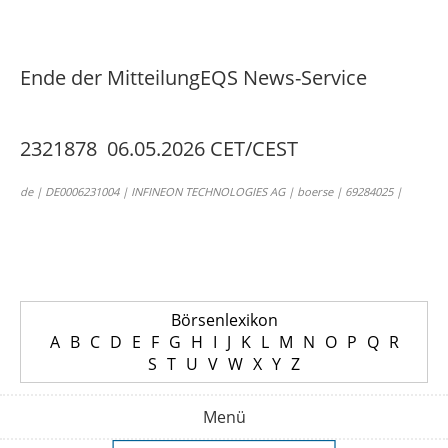
Ende der Mitteilung
EQS News-Service
2321878 06.05.2026 CET/CEST
de | DE0006231004 | INFINEON TECHNOLOGIES AG | boerse | 69284025 |
Börsenlexikon
A
B
C
D
E
F
G
H
I
J
K
L
M
N
O
P
Q
R
S
T
U
V
W
X
Y
Z
Menü