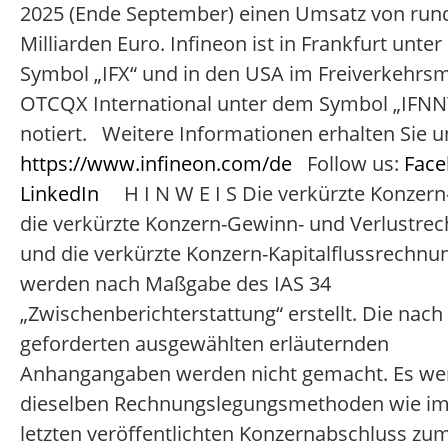
2025 (Ende September) einen Umsatz von rund
Milliarden Euro. Infineon ist in Frankfurt unte
Symbol „IFX“ und in den USA im Freiverkehrs
OTCQX International unter dem Symbol „IFNN
notiert. Weitere Informationen erhalten Sie u
https://www.infineon.com/de
Follow us:
Fac
LinkedIn
H I N W E I S Die verkürzte Konzern-
die verkürzte Konzern-Gewinn- und Verlustre
und die verkürzte Konzern-Kapitalflussrechnu
werden nach Maßgabe des IAS 34
„Zwischenberichterstattung“ erstellt. Die nach
geforderten ausgewählten erläuternden
Anhangangaben werden nicht gemacht. Es we
dieselben Rechnungslegungsmethoden wie i
letzten veröffentlichten Konzernabschluss zum