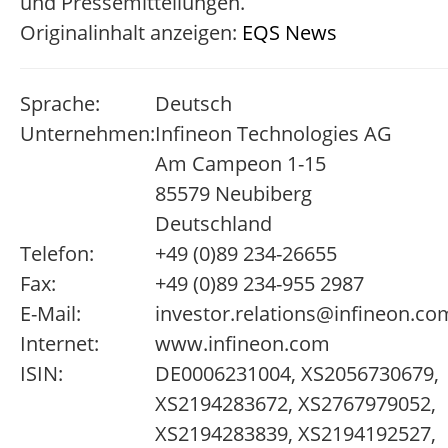
und Pressemitteilungen.
Originalinhalt anzeigen:
EQS News
Sprache:
Deutsch
Unternehmen:
Infineon Technologies AG
Am Campeon 1-15
85579 Neubiberg
Deutschland
Telefon:
+49 (0)89 234-26655
Fax:
+49 (0)89 234-955 2987
E-Mail:
investor.relations@infineon.co
Internet:
www.infineon.com
ISIN:
DE0006231004, XS2056730679,
XS2194283672, XS2767979052,
XS2194283839, XS2194192527,