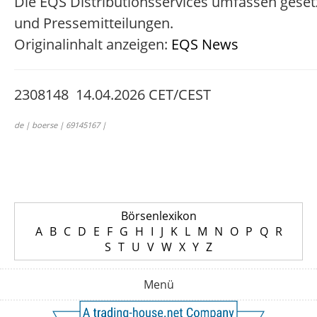
Die EQS Distributionsservices umfassen geset
und Pressemitteilungen.
Originalinhalt anzeigen:
EQS News
2308148 14.04.2026 CET/CEST
de | boerse | 69145167 |
Börsenlexikon
A
B
C
D
E
F
G
H
I
J
K
L
M
N
O
P
Q
R
S
T
U
V
W
X
Y
Z
Menü