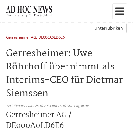
Unterrubriken
,
Gerresheimer AG
DE000A0LD6E6
Gerresheimer: Uwe
Röhrhoff übernimmt als
Interims-CEO für Dietmar
Siemssen
Veröffentlicht am: 28.10.2025 um 16:10 Uhr | dgap.de
Gerresheimer AG /
DE000A0LD6E6