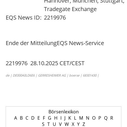
Hannover, München, Stuttgart,
Tradegate Exchange
EQS News ID:
2219976
Ende der Mitteilung
EQS News-Service
2219976 28.10.2025 CET/CEST
de | DE000A0LD6E6 | GERRESHEIMER AG | boerse | 68301430 |
Börsenlexikon
A
B
C
D
E
F
G
H
I
J
K
L
M
N
O
P
Q
R
S
T
U
V
W
X
Y
Z