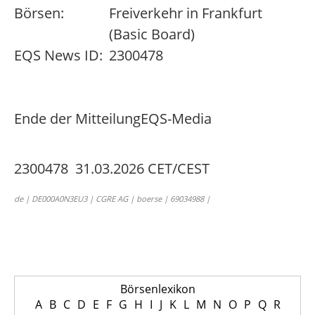
Börsen:
Freiverkehr in Frankfurt
(Basic Board)
EQS News ID:
2300478
Ende der Mitteilung
EQS-Media
2300478 31.03.2026 CET/CEST
de | DE000A0N3EU3 | CGRE AG | boerse | 69034988 |
Börsenlexikon
A
B
C
D
E
F
G
H
I
J
K
L
M
N
O
P
Q
R