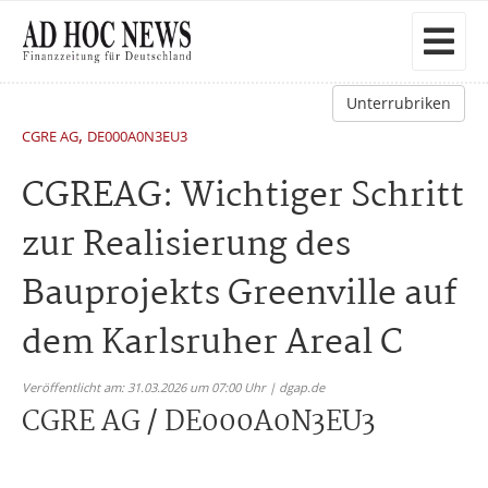
Unterrubriken
,
CGRE AG
DE000A0N3EU3
CGREAG: Wichtiger Schritt
zur Realisierung des
Bauprojekts Greenville auf
dem Karlsruher Areal C
Veröffentlicht am: 31.03.2026 um 07:00 Uhr | dgap.de
CGRE AG / DE000A0N3EU3