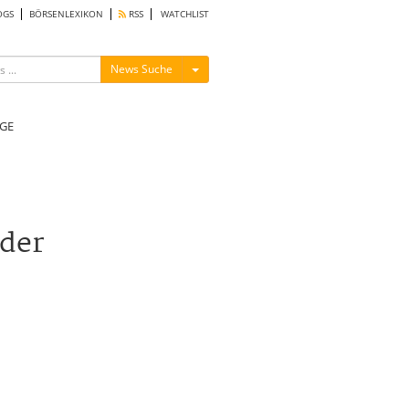
OGS
BÖRSENLEXIKON
RSS
WATCHLIST
Menü ein-/ausblenden
News Suche
GE
eder