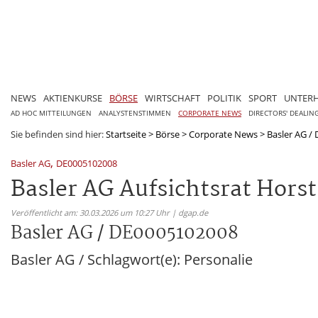
NEWS
AKTIENKURSE
BÖRSE
WIRTSCHAFT
POLITIK
SPORT
UNTER
AD HOC MITTEILUNGEN
ANALYSTENSTIMMEN
CORPORATE NEWS
DIRECTORS' DEALIN
Sie befinden sind hier:
Startseite
>
Börse
>
Corporate News
>
Basler AG /
,
Basler AG
DE0005102008
Basler AG Aufsichtsrat Hors
Veröffentlicht am: 30.03.2026 um 10:27 Uhr | dgap.de
Basler AG / DE0005102008
Basler AG / Schlagwort(e): Personalie