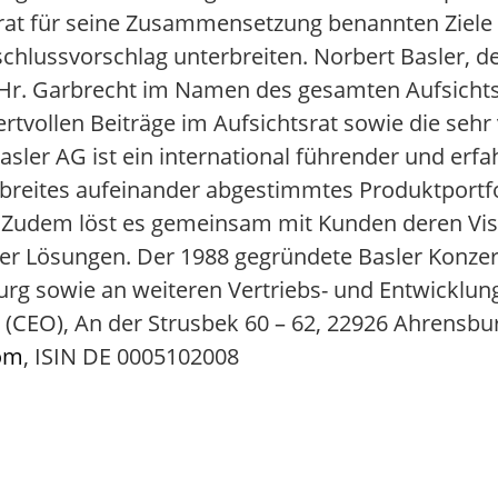
rat für seine Zusammensetzung benannten Ziele 
lussvorschlag unterbreiten. Norbert Basler, d
t Hr. Garbrecht im Namen des gesamten Aufsicht
wertvollen Beiträge im Aufsichtsrat sowie die seh
asler AG ist ein international führender und erfa
breites aufeinander abgestimmtes Produktportfo
 Zudem löst es gemeinsam mit Kunden deren Vis
er Lösungen. Der 1988 gegründete Basler Konzer
rg sowie an weiteren Vertriebs- und Entwicklun
CEO), An der Strusbek 60 – 62, 22926 Ahrensburg
om
, ISIN DE 0005102008