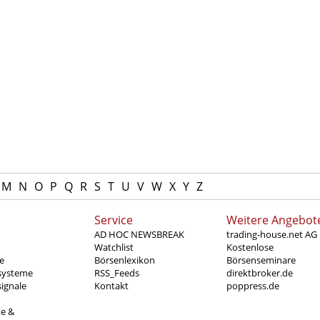
M
N
O
P
Q
R
S
T
U
V
W
X
Y
Z
Service
Weitere Angebot
AD HOC NEWSBREAK
trading-house.net AG
Watchlist
Kostenlose
e
Börsenlexikon
Börsenseminare
systeme
RSS_Feeds
direktbroker.de
ignale
Kontakt
poppress.de
te &