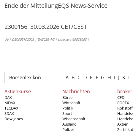
Ende der Mitteilung
EQS News-Service
2300156 30.03.2026 CET/CEST
de | DE0005102008 | BASLER AG | boerse | 69028083 |
Börsenlexikon
A
B
C
D
E
F
G
H
I
J
K
L
Aktienkurse
Nachrichten
broker
DAX
Börse
CFD
MDAX
Wirtschaft
FOREX
TECDAX
Politik
Rohstoff
SDAX
Sport
Handels
Dow Jones
Wissenschaft
Handelss
Ausland
Aktien
Polizei
Zertifika