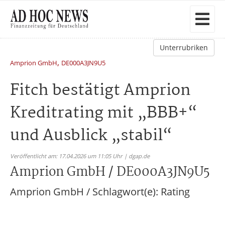
Unterrubriken
,
Amprion GmbH
DE000A3JN9U5
Fitch bestätigt Amprion
Kreditrating mit „BBB+“
und Ausblick „stabil“
Veröffentlicht am: 17.04.2026 um 11:05 Uhr | dgap.de
Amprion GmbH / DE000A3JN9U5
Amprion GmbH / Schlagwort(e): Rating