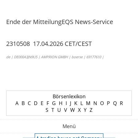
Ende der Mitteilung
EQS News-Service
2310508 17.04.2026 CET/CEST
de | DE000A3JN9U5 | AMPRION GMBH | boerse | 69177610 |
Börsenlexikon
A
B
C
D
E
F
G
H
I
J
K
L
M
N
O
P
Q
R
S
T
U
V
W
X
Y
Z
Menü