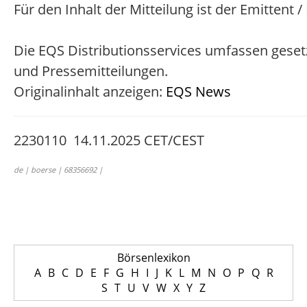
Für den Inhalt der Mitteilung ist der Emittent 
Die EQS Distributionsservices umfassen geset
und Pressemitteilungen.
Originalinhalt anzeigen:
EQS News
2230110 14.11.2025 CET/CEST
de | boerse | 68356692 |
Börsenlexikon
A
B
C
D
E
F
G
H
I
J
K
L
M
N
O
P
Q
R
S
T
U
V
W
X
Y
Z