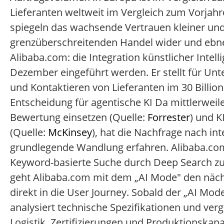
Lieferanten weltweit im Vergleich zum Vorj
spiegeln das wachsende Vertrauen kleiner un
grenzüberschreitenden Handel wider und ebne
Alibaba.com: die Integration künstlicher Intell
Dezember eingeführt werden. Er stellt für U
und Kontaktieren von Lieferanten im 30 Billio
Entscheidung für agentische KI Da mittlerweil
Bewertung einsetzen (Quelle:
Forrester
) und K
(Quelle:
McKinsey
), hat die Nachfrage nach i
grundlegende Wandlung erfahren. Alibaba.com 
Keyword-basierte Suche durch Deep Search zu
geht Alibaba.com mit dem „AI Mode" den nächs
direkt in die User Journey. Sobald der „AI Mode"
analysiert technische Spezifikationen und verg
Logistik, Zertifizierungen und Produktionskapa